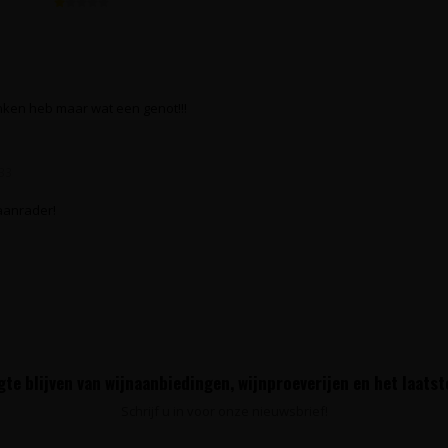
nken heb maar wat een genot!!!
33
 aanrader!
te blijven van wijnaanbiedingen, wijnproeverijen en het laats
Schrijf u in voor onze nieuwsbrief!