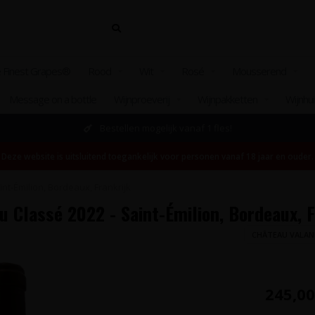
 Finest Grapes®
Rood
Wit
Rosé
Mousserend
Message on a bottle
Wijnproeverij
Wijnpakketten
Wijnhu
Bestellen mogelijk vanaf 1 fles!
Deze website is uitsluitend toegankelijk voor personen vanaf 18 jaar en ouder.
t-Émilion, Bordeaux, Frankrijk
 Classé 2022 - Saint-Émilion, Bordeaux, F
CHÂTEAU VALA
245,00