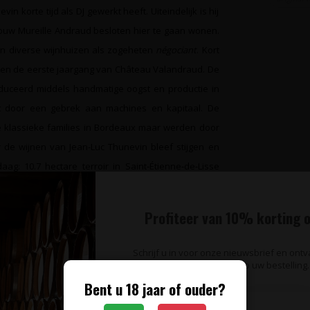
n korte tijd als DJ gewerkt heeft. Uiteindelijk is hij
rouw Mureille Andraud besloten hier te gaan wonen.
n diverse wijnhuizen als zogeheten
négociant
. Kort
een de eerste jaargang van Château Valandraud. De
oduceerd middels handmatige oogst en productie in
 door een gebrek aan machines en kapitaal. De
klassieke families in Bordeaux maar werden door
 de wijnen van Jean-Luc Thunevin bleef stijgen en
aag: 10.7 hectare terroir in Saint-Étienne-de-Lisse
anc en 5% met Cabernet Sauvignon druiven. Het
ige wijze begonnen maar de wijnen die Jean-Luc
Profiteer van 10% korting o
aint-Émilion rekenen.
Schrijf u in voor onze nieuwsbrief en ont
op uw bestelling.
Bent u 18 jaar of ouder?