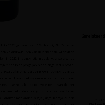
Gerelateerd
ordt in 2022 gemaakt van 88% Merlot, 6% Cabernet
âteau Valandraud, één van de bekendste wijnhuizen
eden in 2022 in combinatie met de overweldigende
ijn reeds in de jonge jaren een ongelofelijk profiel
é 2022 verkrijgt na vergisting een houtrijping van 22
purperen kleur doet mysterieus aan en biedt een
 neus. De neus biedt rijpe, volle tonen van donker
pruimen met in de achtergrond tonen van vanille en
 karakter met ondanks zijn jonge leeftijd al een
CHÂTE
Château V
an cassis, bramen en zwarte bessen opent zich meer