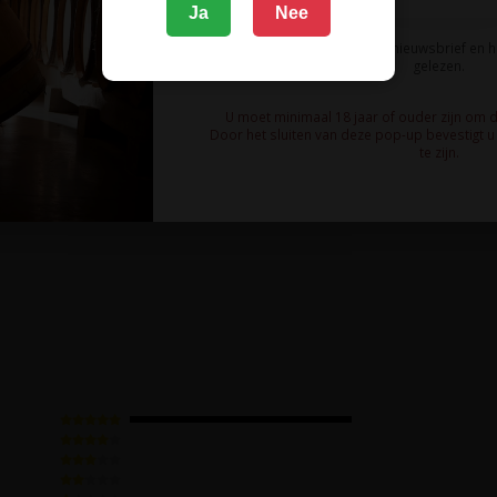
Ja
Nee
 Bordeaux
Ik meld me aan voor de nieuwsbrief en 
gelezen.
U moet minimaal 18 jaar of ouder zijn om 
et Sauvignon en Cabernet Franc
Door het sluiten van deze pop-up bevestigt u 
te zijn.
ijnde, elegante, mooi samenhangende rode wijn
ndraud