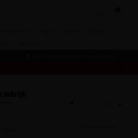
0
Dessert & Port
Vegan
Alcoholvrij
Olijfolie
izen
Wijnlanden
Bezoek ook onze winkel en ons proeflokaal
rankrijk
NDRAUD
Op voorraad (6)
Incl. btw