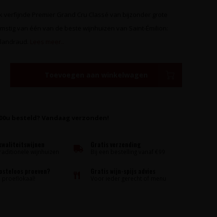
jk verfijnde Premier Grand Cru Classé van bijzonder grote
mstig van één van de beste wijnhuizen van Saint-Émilion:
landraud.
Lees meer..
Toevoegen aan winkelwagen
:00u besteld? Vandaag verzonden!
kwaliteitswijnen
Gratis verzending
raditionele wijnhuizen
Bij een bestelling vanaf €99
kosteloos proeven?
Gratis wijn-spijs advies
proeflokaal!
Voor ieder gerecht of menu