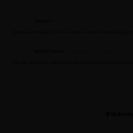
Jazzper
Geplaatst op 24 Juli 2026 at 11:55
WAUW, wat een wijn. Dit is de eerste keer dat ik Valandraud gedro
Michel Toorop
Geplaatst op 24 Oktober 2025 at 14:
één van de mooiste Saint-Emilion wijnen voor deze prijs, echt een
Op de hoog