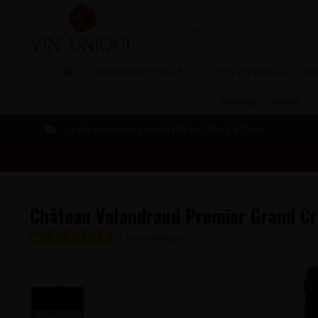
WIJN AANBIEDINGEN
BLEND Wijnfestival
The
Relatiegeschenken
Gratis verzending vanaf €99 incl. Track & Trace
Home
/
Château Valandraud Premier Grand Cru Classé 2022 - Sain
Château Valandraud Premier Grand Cru
2 beoordelingen