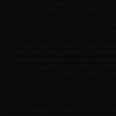
en meer na enig ademen en biedt samen met de stevige tannines 
van zwarte peper en zoethout die ook subtiel terugkomen in de
van deze uitermate bijzondere wijn. Deze Château Valandraud 
bewaarpotentieel van circa 20 tot 25 jaar na de oogst. De ideale 
Het jaar 2022 is in meerdere opzichten een jaar dat de geschied
voorjaar resulteert in een lastig groeiseizoen en zorgt uiteindel
brengen wijnen voort met meer concentraat en een hoger tannin
hitte en droogte, maar het merendeel heeft kleine, gezonde 
verzorging in de wijngaarden. Verrassend gezien de omstandighed
jaar 2022 beidt een verrassende uitkomst met wijnen die een op
karakter en al op jonge leeftijd zeer aantrekkelijk en drinkbaar zijn
Château Valandraud kent een bijzondere, karakteristieke geschied
0.6 hectare wijngaarden en een garage. Jean-Luc Thunevin is same
altijd eigenaar van het wijnhuis. Jean-Luc Thunevin is geboren in A