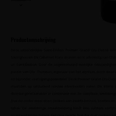
Productomschrijving
Deze uitzonderlijke Saint-Émilion Premier Grand Cru Classé w
Sauvignon en 6% Cabernet Franc druiven en is afkomstig van Ch
uit Saint-Émilion. Door de ongeëvenaard moeilijke omstandigh
passie van Dhr. Thunevin, eigenaar van het wijnhuis, toont deze w
en bijzonder veel rijpingspotentieel. Deze Premier Grand Cru Class
maanden op uitsluitend nieuwe eikenhouten vaten. De intens 
doordringend karakter in combinatie met de complexe, weelderige
fruit die onder meer doen denken aan zwarte bessen, bramen en 
tabak. De weelderige smaakbeleving biedt een subliem verfijnd
ongekend mooie balans. Het rijpe zwarte fruit dat doet denken a