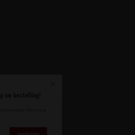
saint-emilion
(6)
p uw bestelling!
vang eenmalig 10% korting
Inschrijven