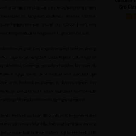
Cru Cla
veel spanning en diepgang. In de achtergrond tonen
Émilion, 
 fluweelzachte, lang aanhoudende, intense afdronk
Saint-Émilion Premier Grand Cru Classé heeft een
Uitzonderl
Grand Cru
serveertemperatuur is ongeveer 18 graden Celsius.
de b
enisboeken in gaat. Een ongeëvenaard heet en droog
ijk voor lagere opbrengsten. Deze lagere opbrengsten
epotentieel. Sommige percelen hadden last van de
druiven opgeleverd door middel van aandachtige
en is de frisheid en charme in diverse wijnen. Het
merkelijk concentraat bieden, een zeer harmonieus
 met tegelijkertijd voldoende rijpingspotentieel.
1er grand 
franse rode wij
enis. Het verhaal van dit wijnhuis is begonnen met
n met zijn vrouw Murielle Andraud oprichter en nog
hout
lgerije maar had Franse ouders. Op latere leeftijd is
original