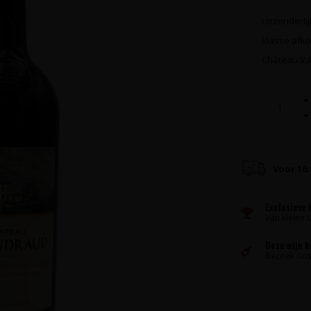
Uitzonderli
klasse afko
Château Va
Voor 16
Exclusieve 
Van kleine t
Deze wijn 
Bezoek ons 