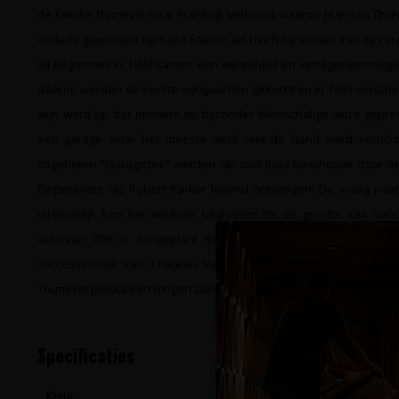
de familie Thunevin naar Frankrijk verhuisd waarop Jean-Luc Thunevi
verliefd geworden op Saint-Émilion en heeft hij samen met zijn v
Zij begonnen in 1988 samen een wijnwinkel en vertegenwoordige
daarop werden de eerste wijngaarden gekocht en in 1991 versch
wijn werd op dat moment op bijzonder kleinschalige wijze gepr
een garage waar het meeste werk met de hand werd verricht
zogeheten "Garagistes" werden als
bad boys
beschouwt door de 
fijnproevers als Robert Parker lovend ontvangen. De vraag naar
uiteindelijk kon het wijnhuis uitgroeien tot de grootte van vand
waarvan 70% is aangeplant met Merlot, 25% met Cabernet Fr
succesverhaal van Château Valandraud is op zeer kleinschal
Thunevin produceert mogen zich tot één van de beste wijnen van S
Specificaties
Kleur
Rood