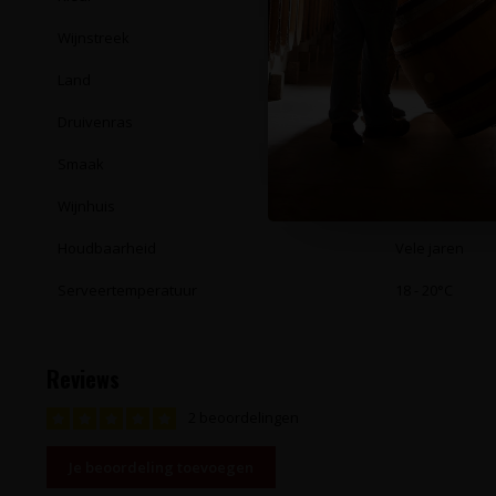
Wijnstreek
Saint-Émilion,
Land
Frankrijk
Druivenras
Merlot, Cabern
Smaak
Bijzonder verf
Wijnhuis
Château Vala
Houdbaarheid
Vele jaren
Serveertemperatuur
18 - 20°C
Reviews
2 beoordelingen
Je beoordeling toevoegen