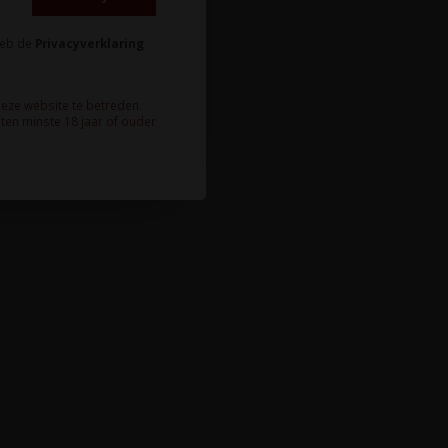
heb de
Privacyverklaring
deze website te betreden.
ten minste 18 jaar of ouder