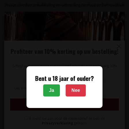
36 jaar stonden ontwikkeling en uitbreiding centraal en het resultaat
toont zich. Clos Floridène heeft een grote internationale bekendheid
en produceert uitzonderlijk mooie wijnen.
Specificaties
Profiteer van 10% korting op uw bestelling!
Reviews
Gerelateerde producten
Schrijf u in voor onze nieuwsbrief en ontvang eenmalig 10%
korting op uw bestelling.
Bent u 18 jaar of ouder?
Ja
Nee
Inschrijven
Ik meld me aan voor de nieuwsbrief en heb de
Privacyverklaring
gelezen.
CHÂTEAU HAUT GRIGNON
CHÂTEAU PRIEURÉ-