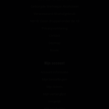
Geborgde Werkwijze Alcoholwet
Verantwoord Alcoholgebruik
NIX18: Geen druppel onder de 18
Privacyverklaring
Contact
Sitemap
Route
Mijn account
Account informatie
Mijn bestellingen
Mijn tickets
Mijn verlanglijst
Vergelijk
Alle producten