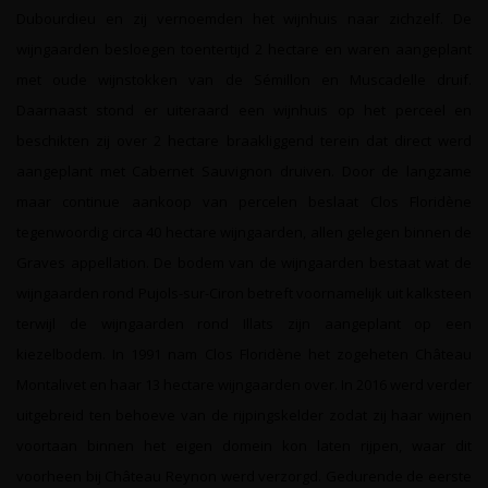
Dubourdieu en zij vernoemden het wijnhuis naar zichzelf. De
wijngaarden besloegen toentertijd 2 hectare en waren aangeplant
met oude wijnstokken van de Sémillon en Muscadelle druif.
Daarnaast stond er uiteraard een wijnhuis op het perceel en
beschikten zij over 2 hectare braakliggend terein dat direct werd
aangeplant met Cabernet Sauvignon druiven. Door de langzame
maar continue aankoop van percelen beslaat Clos Floridène
tegenwoordig circa 40 hectare wijngaarden, allen gelegen binnen de
Graves appellation. De bodem van de wijngaarden bestaat wat de
wijngaarden rond Pujols-sur-Ciron betreft voornamelijk uit kalksteen
terwijl de wijngaarden rond Illats zijn aangeplant op een
kiezelbodem. In 1991 nam Clos Floridène het zogeheten Château
Montalivet en haar 13 hectare wijngaarden over. In 2016 werd verder
uitgebreid ten behoeve van de rijpingskelder zodat zij haar wijnen
voortaan binnen het eigen domein kon laten rijpen, waar dit
voorheen bij Château Reynon werd verzorgd. Gedurende de eerste