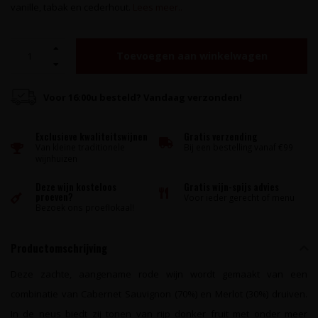
vanille, tabak en cederhout.
Lees meer..
Toevoegen aan winkelwagen
Voor 16:00u besteld? Vandaag verzonden!
Exclusieve kwaliteitswijnen
Gratis verzending
Van kleine traditionele
Bij een bestelling vanaf €99
wijnhuizen
Deze wijn kosteloos
Gratis wijn-spijs advies
proeven?
Voor ieder gerecht of menu
Bezoek ons proeflokaal!
Productomschrijving
Deze zachte, aangename rode wijn wordt gemaakt van een
combinatie van Cabernet Sauvignon (70%) en Merlot (30%) druiven.
In de neus biedt zij tonen van rijp donker fruit met onder meer