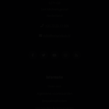
5271 GB
Sint Michielsgestel
Nederland
+31 73 55 11 600
info@vinunique.nl
Informatie
Over ons
Algemene voorwaarden
Betaalmethoden
Verzenden & retourneren