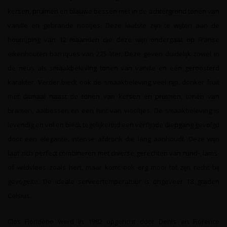
kersen, pruimen en blauwe bessen met in de achtergrond tonen van
vanille en gebrande nootjes. Deze laatste zijn te wijten aan de
houtrijping van 12 maanden die deze wijn ondergaat op Franse
eikenhouten barriques van 225 liter. Deze geven duidelijk zowel in
de neus als smaakbeleving tonen van vanille en een geroosterd
karakter. Verder biedt ook de smaakbeleving veel rijp, donker fruit
met ditmaal naast de tonen van kersen en pruimen, tonen van
bramen, aalbessen en een hint van viooltjes. De smaakbeleving is
levendig en vol en biedt tegelijkertijd een verfijnde diepgang gevolgd
door een elegante, intense afdronk die lang aanhoudt. Deze wijn
laat zich perfect combineren met diverse gerechten van rund-, lams-
of wildvlees zoals hert, maar komt ook erg mooi tot zijn recht bij
gevogelte. De ideale serveertemperatuur is ongeveer 18 graden
Celsius.
Clos Floridène werd in 1982 opgericht door Denis en Florence