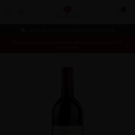
0
MENU
Gratis verzending vanaf €99 incl. Track & Trace
Deze website is uitsluitend toegankelijk voor personen vanaf 18
jaar en ouder.
Home
/
Clos Floridène Rouge - Graves, Bordeaux, Frankrijk