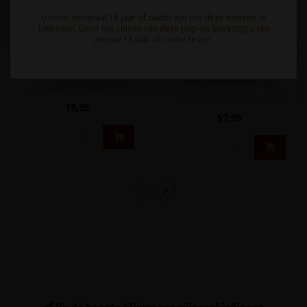
LICHINE
Château Haut Grignon
U moet minimaal 18 jaar of ouder zijn om deze website te
Château Prieuré-Lichine
2019 - Médoc, Bordeaux,
betreden. Door het sluiten van deze pop-up bevestigt u ten
4e Cru Margaux 2019 -
minste 18 jaar of ouder te zijn.
Frankrijk
Margaux, Bordeaux,
Frankrijk
Volle, klassieke Bordeaux
De wijn heeft een zeer
gemaakt van Cabernet
diepe kleur gekregen met
Sauvignon, Merlot en Petit
18,95
een verrassende
Verdot..
57,95
concentratie doo..