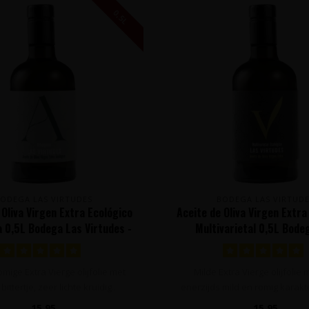
0,5L
ODEGA LAS VIRTUDES
BODEGA LAS VIRTUD
 Oliva Virgen Extra Ecológico
Aceite de Oliva Virgen Extra
 0,5L Bodega Las Virtudes -
Multivarietal 0,5L Bode
Alicante, Spanje
Virtudes - Alicante, S
omige Extra Vierge olijfolie met
Milde Extra Vierge olijfolie
bittertje, zeer lichte kruidig..
enerzijds mild en romig karakt
e..
15,95
15,95