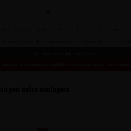
 Finest Grapes®
Rood
Wit
Rosé
Mousserend
Message on a bottle
Wijnproeverij
Wijnpakketten
Wijnhu
Bestellen mogelijk vanaf 1 fles!
Deze website is uitsluitend toegankelijk voor personen vanaf 18 jaar en ouder.
virgen extra ecologico