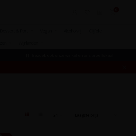
0
Dessert & Port
Vegan
Alcoholvrij
Olijfolie
izen
Wijnlanden
Bezoek ook onze winkel en ons proeflokaal