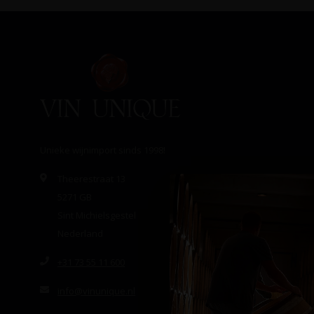
Unieke wijnimport sinds 1998!
Theerestraat 13
5271 GB
Sint Michielsgestel
Nederland
+31 73 55 11 600
info@vinunique.nl