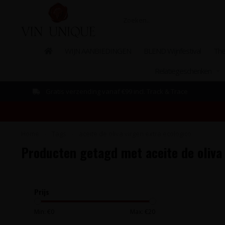
WIJN AANBIEDINGEN
BLEND Wijnfestival
The
Relatiegeschenken
Gratis verzending vanaf €99 incl. Track & Trace
Home
/
Tags
/
aceite de oliva virgen extra ecologico
Producten getagd met aceite de oliva 
Prijs
Min: €
0
Max: €
20