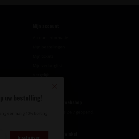
Mijn account
Account informatie
Mijn bestellingen
Mijn tickets
Mijn verlanglijst
Vergelijk
Alle producten
p uw bestelling!
Openingstijden webshop
Onze webshop is 24/7 geopend.
vang eenmalig 10% korting
Openingstijden winkel
Inschrijven