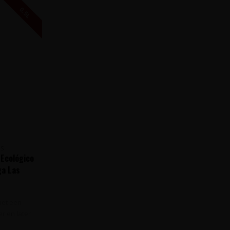
0,5L
ES
 Ecológico
ga Las
panje
 met een
er en later