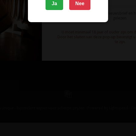
Ja
Nee
Ik meld me aan voor de nieuwsbrief en 
gelezen.
U moet minimaal 18 jaar of ouder zijn om 
Door het sluiten van deze pop-up bevestigt u 
te zijn.
 Unique - bijzondere wijnen voor scherpe prijzen - Powered by
Lightspeed
-
De