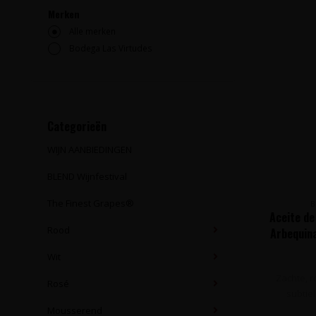
Merken
Alle merken
Bodega Las Virtudes
Categorieën
WIJN AANBIEDINGEN
BLEND Wijnfestival
The Finest Grapes®
B
Aceite de
Rood
Arbequina
Wit
Zachte, r
Rosé
subtiel 
Mousserend