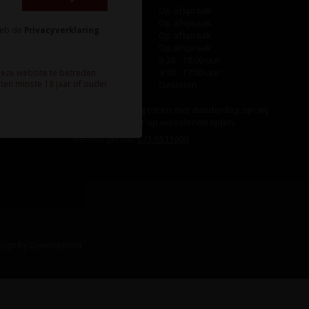
Maandag
Op afspraak
Dinsdag
Op afspraak
heb de
Privacyverklaring
Woensdag
Op afspraak
Donderdag
Op afspraak
Vrijdag
9:30 - 18:00 uur
Zaterdag
9:30 - 17:00 uur
deze website te betreden.
ten minste 18 jaar of ouder
Zondag
Gesloten
Ook op maandag tot en met donderdag zijn wij
aanwezig, echter op wisselende tijden.
Bel ons gerust:
073-5511600
.
sign
by
Dyvelopment