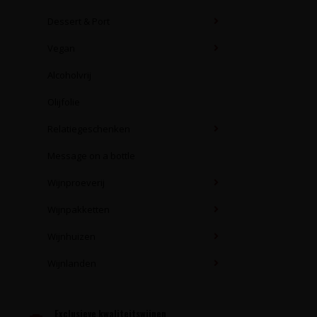
Dessert & Port
Vegan
Alcoholvrij
Olijfolie
Relatiegeschenken
Message on a bottle
Wijnproeverij
Wijnpakketten
Wijnhuizen
Wijnlanden
Exclusieve kwaliteitswijnen