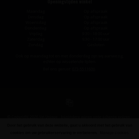
Openingstijden winkel
Maandag
Op afspraak
Dinsdag
Op afspraak
Woensdag
Op afspraak
Donderdag
Op afspraak
Vrijdag
9:30 - 18:00 uur
Zaterdag
9:30 - 17:00 uur
Zondag
Gesloten
Ook op maandag tot en met donderdag zijn wij aanwezig,
echter op wisselende tijden.
Bel ons gerust:
073-5511600
.
© Copyright 2026 Vin Unique - bijzondere wijnen voor scherpe prijzen -
Powered by
Lightspeed
-
Design
by
Dyvelopment
Door het gebruik van deze website, gaat u akkoord met het gebruik van
FILTERS
cookies om uw gebruikerservaring te verbeteren.
Manage cookies