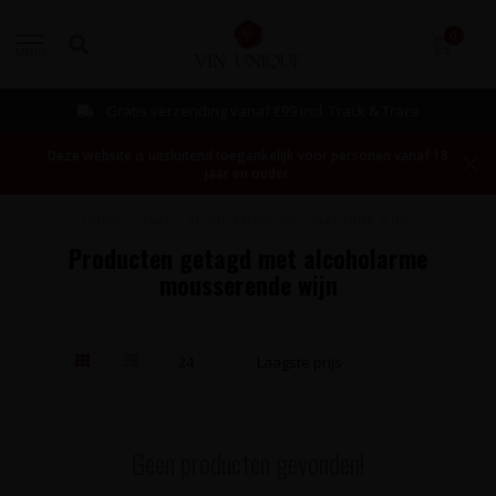
0
MENU
Gratis verzending vanaf €99 incl. Track & Trace
Deze website is uitsluitend toegankelijk voor personen vanaf 18
jaar en ouder.
Home
/
Tags
/
alcoholarme mousserende wijn
Producten getagd met alcoholarme
mousserende wijn
Geen producten gevonden!