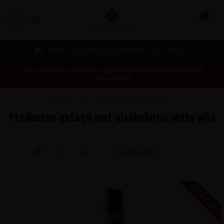
0
MENU
Gratis verzending vanaf €99 incl. Track & Trace
Deze website is uitsluitend toegankelijk voor personen vanaf 18
jaar en ouder.
Home
/
Tags
/
alcoholvrije witte wijn
Producten getagd met alcoholvrije witte wijn
NIEUW LABEL