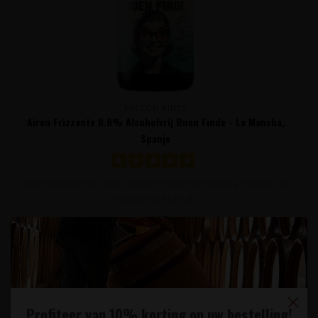
FALCON VINES
Airen Frizzante 0.0% Alcoholvrij Buen Finde - La Mancha,
Spanje
Deze alcoholvrije, witte, mousserende wijn wordt gemaakt van
uitsluitend Airen d..
12,95
Profiteer van 10% korting op uw bestelling!