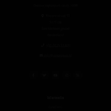
Unieke wijnimport sinds 1998!
Theerestraat 13
5271 GB
Sint Michielsgestel
Nederland
+31 73 55 11 600
info@vinunique.nl
Informatie
Over ons