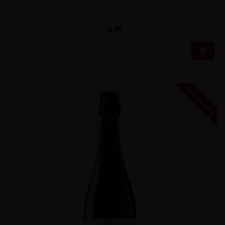
Deze alcoholvrije, witte wijn wordt gemaakt van uitsluitend
Verdejo druiven en h..
8,95
NIEUW LABEL