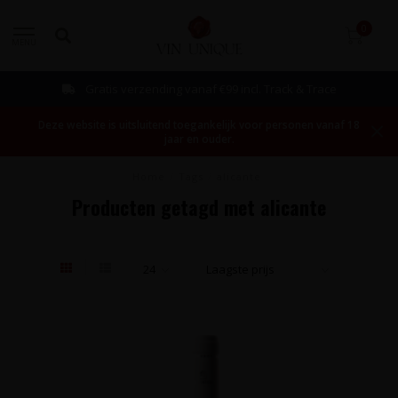
0
MENU
Gratis verzending vanaf €99 incl. Track & Trace
Deze website is uitsluitend toegankelijk voor personen vanaf 18
jaar en ouder.
Home
/
Tags
/
alicante
Producten getagd met alicante