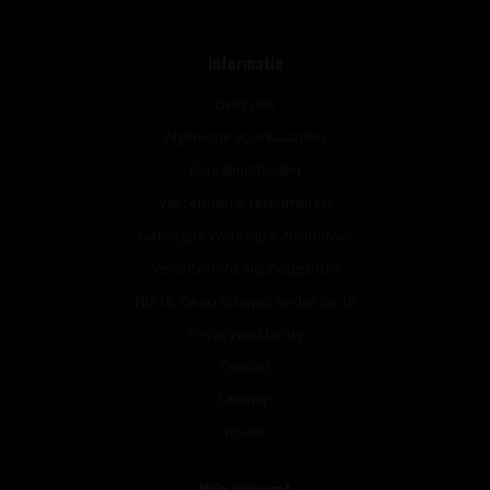
Informatie
Over ons
Algemene voorwaarden
Betaalmethoden
Verzenden & retourneren
Geborgde Werkwijze Alcoholwet
Verantwoord Alcoholgebruik
NIX18: Geen druppel onder de 18
Privacyverklaring
Contact
Sitemap
Route
Mijn account