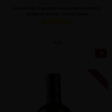
BODEGA LAS VIRTUDES
Aceite de Oliva Virgen Extra Ecológico Multivarietal 0,5L
Bodega Las Virtudes - Alicante, Spanje
Milde Extra Vierge olijfolie met een enerzijds mild en romig
karakter en later e..
15,95
0,5L