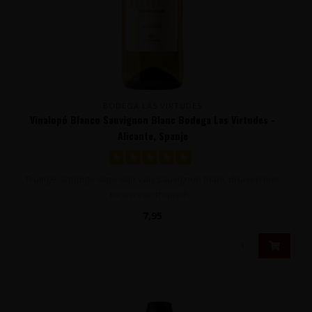
BODEGA LAS VIRTUDES
Vinalopó Blanco Sauvignon Blanc Bodega Las Virtudes -
Alicante, Spanje
Fruitige, sappige witte wijn van Sauvignon Blanc druiven met
tonen van tropisch ..
7,95