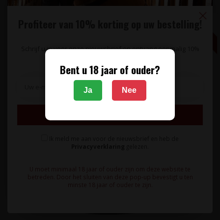
Profiteer van 10% korting op uw bestelling!
0,5L
Schrijf u in voor onze nieuwsbrief en ontvang eenmalig 10%
korting op uw bestelling.
Bent u 18 jaar of ouder?
Ja
Nee
Inschrijven
Ik meld me aan voor de nieuwsbrief en heb de
Privacyverklaring
gelezen.
U moet minimaal 18 jaar of ouder zijn om deze website te
betreden. Door het sluiten van deze pop-up bevestigt u ten
minste 18 jaar of ouder te zijn.