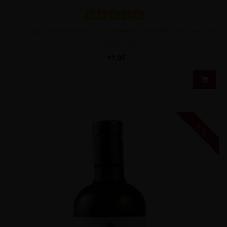
Stevige, volle rode wijn van uitsluitend Petit Verdot druiven met
tonen van rijp..
11,95
0,5L