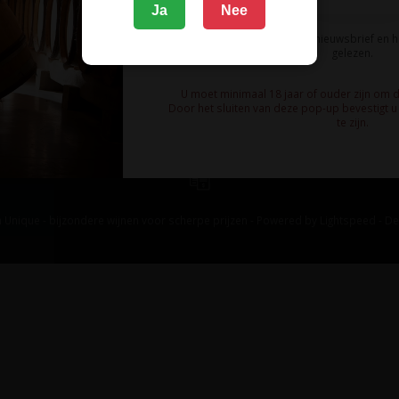
Ja
Nee
Ik meld me aan voor de nieuwsbrief en 
gelezen.
U moet minimaal 18 jaar of ouder zijn om 
Door het sluiten van deze pop-up bevestigt u 
te zijn.
 Unique - bijzondere wijnen voor scherpe prijzen - Powered by
Lightspeed
-
De