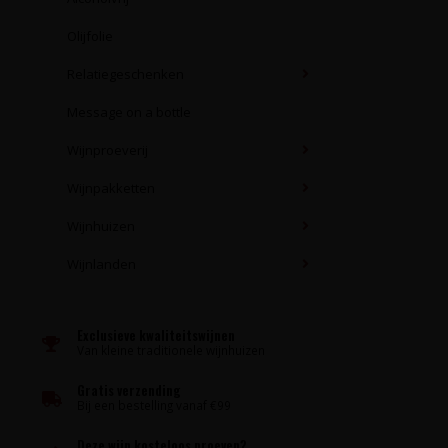
Olijfolie
Relatiegeschenken
Message on a bottle
Wijnproeverij
Wijnpakketten
Wijnhuizen
Wijnlanden
Exclusieve kwaliteitswijnen
Van kleine traditionele wijnhuizen
Gratis verzending
Bij een bestelling vanaf €99
Deze wijn kosteloos proeven?