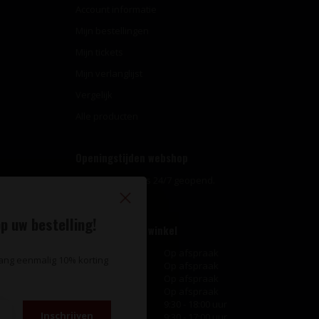
Account informatie
Mijn bestellingen
Mijn tickets
Mijn verlanglijst
Vergelijk
Alle producten
Openingstijden webshop
Onze webshop is 24/7 geopend.
p uw bestelling!
Openingstijden winkel
Maandag
Op afspraak
vang eenmalig 10% korting
Dinsdag
Op afspraak
Woensdag
Op afspraak
Donderdag
Op afspraak
Vrijdag
9:30 - 18:00 uur
Inschrijven
Zaterdag
9:30 - 17:00 uur