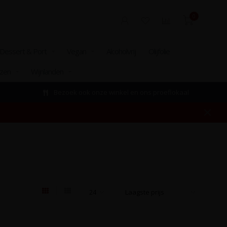
0
Dessert & Port
Vegan
Alcoholvrij
Olijfolie
izen
Wijnlanden
Bezoek ook onze winkel en ons proeflokaal