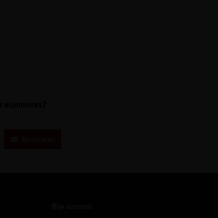
te wijnnieuws?
Abonneer
Mijn account