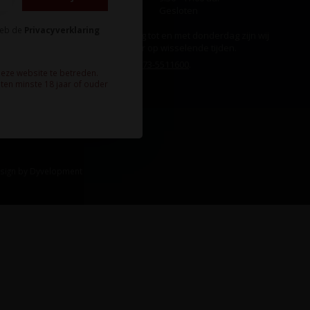
Zondag
Gesloten
heb de
Privacyverklaring
Ook op maandag tot en met donderdag zijn wij
aanwezig, echter op wisselende tijden.
Bel ons gerust:
073-5511600
.
deze website te betreden.
ten minste 18 jaar of ouder
sign
by
Dyvelopment