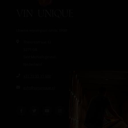
Unieke wijnimport sinds 1998!
Theerestraat 13
5271 GB
Sint Michielsgestel
Nederland
+31 73 55 11 600
info@vinunique.nl