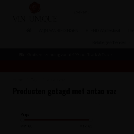
WIJN AANBIEDINGEN
BLEND Wijnfestival
The
Relatiegeschenken
Gratis verzending vanaf €99 incl. Track & Trace
Home
/
Tags
/
antao vaz
Producten getagd met antao vaz
Prijs
Min: €
0
Max: €
5