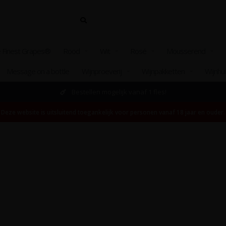
 Finest Grapes®
Rood
Wit
Rosé
Mousserend
Message on a bottle
Wijnproeverij
Wijnpakketten
Wijnhu
Bestellen mogelijk vanaf 1 fles!
Deze website is uitsluitend toegankelijk voor personen vanaf 18 jaar en ouder.