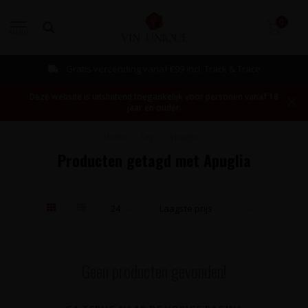
0
MENU
Gratis verzending vanaf €99 incl. Track & Trace
Deze website is uitsluitend toegankelijk voor personen vanaf 18
jaar en ouder.
Home
/
Tags
/
Apuglia
Producten getagd met Apuglia
Geen producten gevonden!