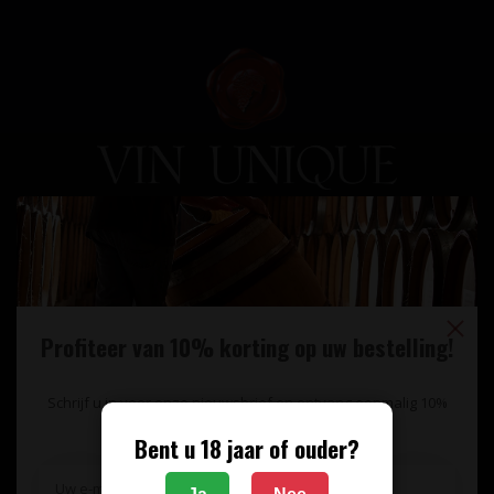
Unieke wijnimport sinds 1998!
Theerestraat 13
5271 GB
Sint Michielsgestel
Profiteer van 10% korting op uw bestelling!
Nederland
Schrijf u in voor onze nieuwsbrief en ontvang eenmalig 10%
+31 73 55 11 600
korting op uw bestelling.
Bent u 18 jaar of ouder?
info@vinunique.nl