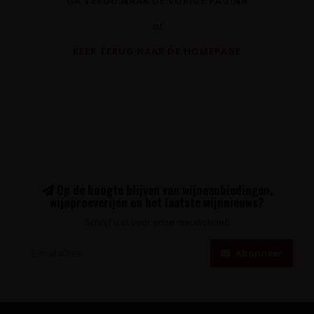
GA TERUG NAAR DE VORIGE PAGINA
of
KEER TERUG NAAR DE HOMEPAGE
Op de hoogte blijven van wijnaanbiedingen,
wijnproeverijen en het laatste wijnnieuws?
Schrijf u in voor onze nieuwsbrief!
Abonneer