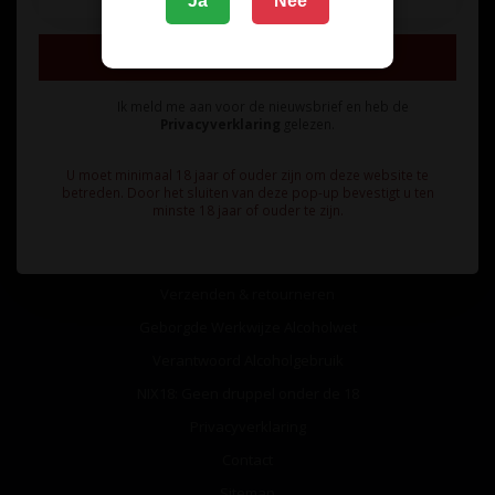
Ja
Nee
Inschrijven
Ik meld me aan voor de nieuwsbrief en heb de
Privacyverklaring
gelezen.
Informatie
U moet minimaal 18 jaar of ouder zijn om deze website te
betreden. Door het sluiten van deze pop-up bevestigt u ten
Over ons
minste 18 jaar of ouder te zijn.
Algemene voorwaarden
Betaalmethoden
Verzenden & retourneren
Geborgde Werkwijze Alcoholwet
Verantwoord Alcoholgebruik
NIX18: Geen druppel onder de 18
Privacyverklaring
Contact
Sitemap