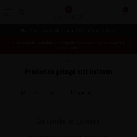
0
MENU
Gratis verzending vanaf €99 incl. Track & Trace
Deze website is uitsluitend toegankelijk voor personen vanaf 18
jaar en ouder.
Home
/
Tags
/
batroun
Producten getagd met batroun
Geen producten gevonden!