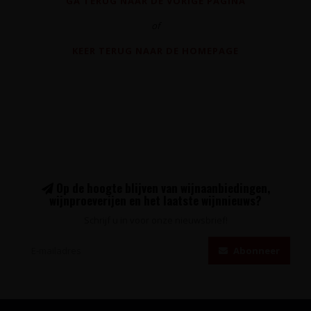
GA TERUG NAAR DE VORIGE PAGINA
of
KEER TERUG NAAR DE HOMEPAGE
Op de hoogte blijven van wijnaanbiedingen,
wijnproeverijen en het laatste wijnnieuws?
Schrijf u in voor onze nieuwsbrief!
Abonneer