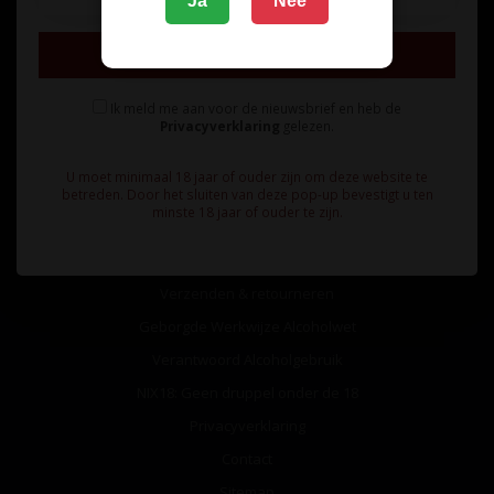
Ja
Nee
Inschrijven
Ik meld me aan voor de nieuwsbrief en heb de
Privacyverklaring
gelezen.
Informatie
U moet minimaal 18 jaar of ouder zijn om deze website te
Over ons
betreden. Door het sluiten van deze pop-up bevestigt u ten
minste 18 jaar of ouder te zijn.
Algemene voorwaarden
Betaalmethoden
Verzenden & retourneren
Geborgde Werkwijze Alcoholwet
Verantwoord Alcoholgebruik
NIX18: Geen druppel onder de 18
Privacyverklaring
Contact
Sitemap