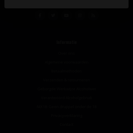
Informatie
Over ons
Algemene voorwaarden
Betaalmethoden
Verzenden & retourneren
Geborgde Werkwijze Alcoholwet
Verantwoord Alcoholgebruik
NIX18: Geen druppel onder de 18
Privacyverklaring
Contact