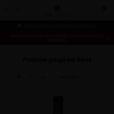
0
MENU
Gratis verzending vanaf €99 incl. Track & Trace
Deze website is uitsluitend toegankelijk voor personen vanaf 18
jaar en ouder.
Home
/
Tags
/
Bekaa
Producten getagd met Bekaa