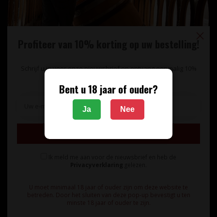
Profiteer van 10% korting op uw bestelling!
Schrijf u in voor onze nieuwsbrief en ontvang eenmalig 10%
korting op uw bestelling.
Bent u 18 jaar of ouder?
Unieke wijnimport sinds 1998!
Ja
Nee
Theerestraat 13
Inschrijven
5271 GB
Sint Michielsgestel
Ik meld me aan voor de nieuwsbrief en heb de
Nederland
Privacyverklaring
gelezen.
+31 73 55 11 600
U moet minimaal 18 jaar of ouder zijn om deze website te
betreden. Door het sluiten van deze pop-up bevestigt u ten
minste 18 jaar of ouder te zijn.
info@vinunique.nl