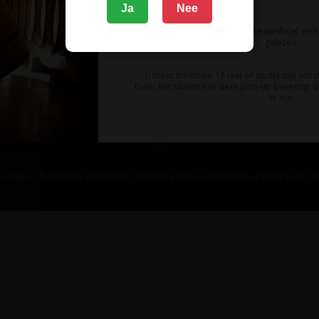
Ja
Nee
Ik meld me aan voor de nieuwsbrief en 
gelezen.
U moet minimaal 18 jaar of ouder zijn om 
Door het sluiten van deze pop-up bevestigt u 
te zijn.
 Unique - bijzondere wijnen voor scherpe prijzen - Powered by
Lightspeed
-
De