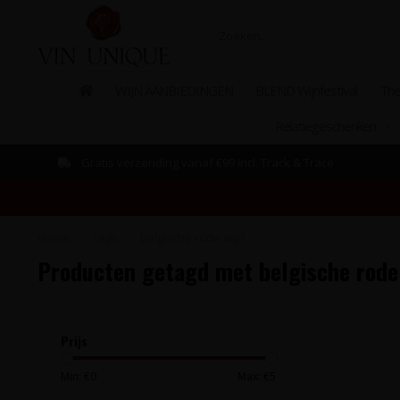
WIJN AANBIEDINGEN
BLEND Wijnfestival
The
Relatiegeschenken
Gratis verzending vanaf €99 incl. Track & Trace
Home
/
Tags
/
belgische rode wijn
Producten getagd met belgische rode
Prijs
Min: €
0
Max: €
5