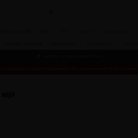
 Finest Grapes®
Rood
Wit
Rosé
Mousserend
Message on a bottle
Wijnproeverij
Wijnpakketten
Wijnhu
Bestellen mogelijk vanaf 1 fles!
Deze website is uitsluitend toegankelijk voor personen vanaf 18 jaar en ouder.
 wijn