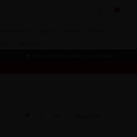
0
Dessert & Port
Vegan
Alcoholvrij
Olijfolie
izen
Wijnlanden
Bezoek ook onze winkel en ons proeflokaal