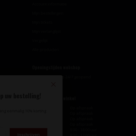
Account informatie
Mijn bestellingen
Mijn tickets
Mijn verlanglijst
Vergelijk
Alle producten
Openingstijden webshop
Onze webshop is 24/7 geopend.
p uw bestelling!
Openingstijden winkel
Maandag
Op afspraak
vang eenmalig 10% korting
Dinsdag
Op afspraak
Woensdag
Op afspraak
Donderdag
Op afspraak
Vrijdag
9:30 - 18:00 uur
Inschrijven
Zaterdag
9:30 - 17:00 uur