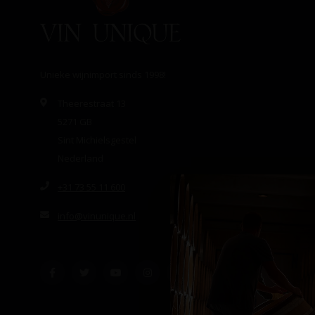
Unieke wijnimport sinds 1998!
Theerestraat 13
5271 GB
Sint Michielsgestel
Nederland
+31 73 55 11 600
info@vinunique.nl