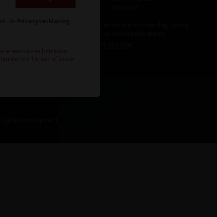
Zondag
Gesloten
heb de
Privacyverklaring
Ook op maandag tot en met donderdag zijn wij
aanwezig, echter op wisselende tijden.
Bel ons gerust:
073-5511600
.
deze website te betreden.
ten minste 18 jaar of ouder
sign
by
Dyvelopment