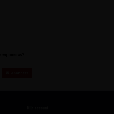
te wijnnieuws?
Abonneer
Mijn account