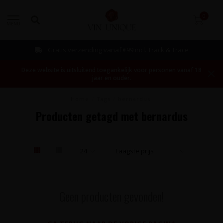
0
MENU
Gratis verzending vanaf €99 incl. Track & Trace
Deze website is uitsluitend toegankelijk voor personen vanaf 18
jaar en ouder.
Home
/
Tags
/
bernardus
Producten getagd met bernardus
Geen producten gevonden!