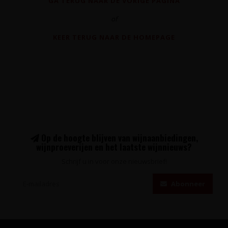
GA TERUG NAAR DE VORIGE PAGINA
of
KEER TERUG NAAR DE HOMEPAGE
Op de hoogte blijven van wijnaanbiedingen,
wijnproeverijen en het laatste wijnnieuws?
Schrijf u in voor onze nieuwsbrief!
Abonneer