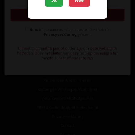
Ja
Nee
Inschrijven
Ik meld me aan voor de nieuwsbrief en heb de
Privacyverklaring
gelezen.
Informatie
U moet minimaal 18 jaar of ouder zijn om deze website te
Over ons
betreden. Door het sluiten van deze pop-up bevestigt u ten
minste 18 jaar of ouder te zijn.
Algemene voorwaarden
Betaalmethoden
Verzenden & retourneren
Geborgde Werkwijze Alcoholwet
Verantwoord Alcoholgebruik
NIX18: Geen druppel onder de 18
Privacyverklaring
Contact
Sitemap