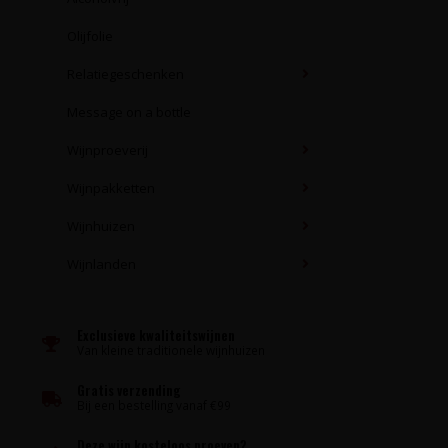
Olijfolie
Relatiegeschenken
Message on a bottle
Wijnproeverij
Wijnpakketten
Wijnhuizen
Wijnlanden
Exclusieve kwaliteitswijnen
Van kleine traditionele wijnhuizen
Gratis verzending
Bij een bestelling vanaf €99
Deze wijn kosteloos proeven?