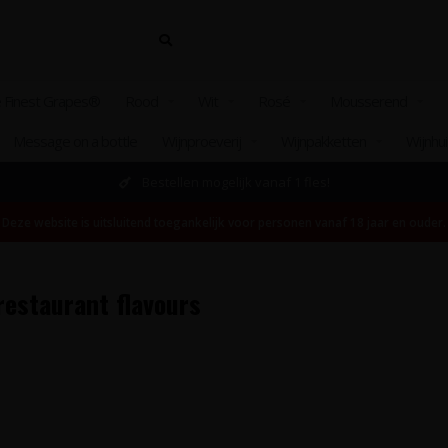
 Finest Grapes®
Rood
Wit
Rosé
Mousserend
Message on a bottle
Wijnproeverij
Wijnpakketten
Wijnhu
Bestellen mogelijk vanaf 1 fles!
Deze website is uitsluitend toegankelijk voor personen vanaf 18 jaar en ouder.
estaurant flavours