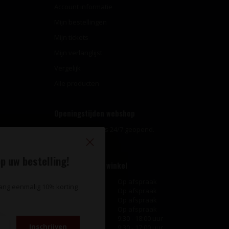
Account informatie
Mijn bestellingen
Mijn tickets
Mijn verlanglijst
Vergelijk
Alle producten
Openingstijden webshop
Onze webshop is 24/7 geopend.
p uw bestelling!
Openingstijden winkel
Maandag
Op afspraak
vang eenmalig 10% korting
Dinsdag
Op afspraak
Woensdag
Op afspraak
Donderdag
Op afspraak
Vrijdag
9:30 - 18:00 uur
Inschrijven
Zaterdag
9:30 - 17:00 uur