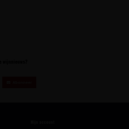
te wijnnieuws?
Abonneer
Mijn account