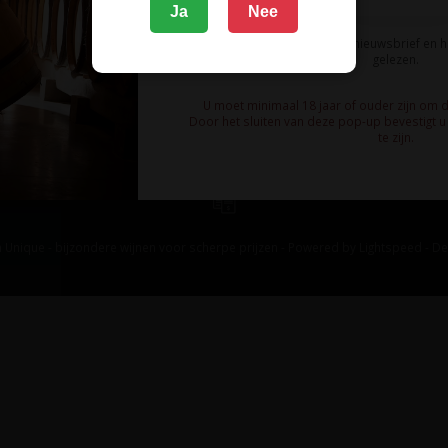
Ja
Nee
Ik meld me aan voor de nieuwsbrief en 
gelezen.
U moet minimaal 18 jaar of ouder zijn om 
Door het sluiten van deze pop-up bevestigt u 
te zijn.
 Unique - bijzondere wijnen voor scherpe prijzen - Powered by
Lightspeed
-
De