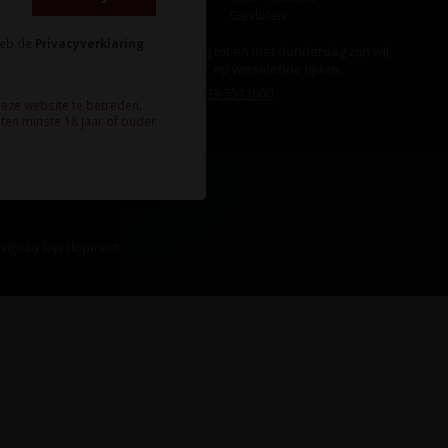
Zondag
Gesloten
heb de
Privacyverklaring
Ook op maandag tot en met donderdag zijn wij
aanwezig, echter op wisselende tijden.
Bel ons gerust:
073-5511600
.
deze website te betreden.
ten minste 18 jaar of ouder
sign
by
Dyvelopment