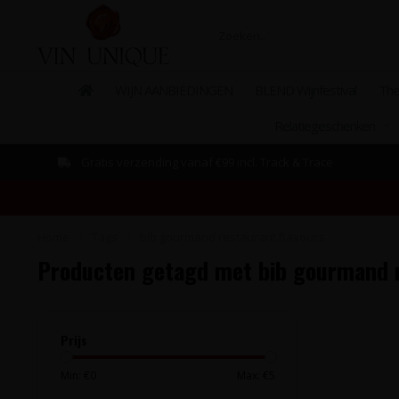
WIJN AANBIEDINGEN
BLEND Wijnfestival
The
Relatiegeschenken
Gratis verzending vanaf €99 incl. Track & Trace
Home
/
Tags
/
bib gourmand restaurant flavours
Producten getagd met bib gourmand r
Prijs
Min: €
0
Max: €
5