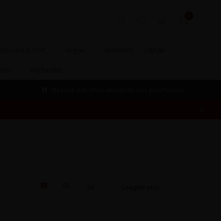
0
Dessert & Port
Vegan
Alcoholvrij
Olijfolie
izen
Wijnlanden
Bezoek ook onze winkel en ons proeflokaal