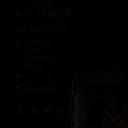
Unieke wijnimport sinds 1998!
Theerestraat 13
5271 GB
Sint Michielsgestel
Nederland
+31 73 55 11 600
info@vinunique.nl