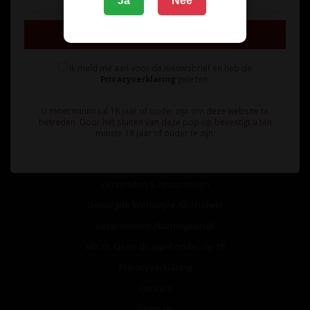
Ja
Nee
Inschrijven
Ik meld me aan voor de nieuwsbrief en heb de
Privacyverklaring
gelezen.
Informatie
U moet minimaal 18 jaar of ouder zijn om deze website te
Over ons
betreden. Door het sluiten van deze pop-up bevestigt u ten
minste 18 jaar of ouder te zijn.
Algemene voorwaarden
Betaalmethoden
Verzenden & retourneren
Geborgde Werkwijze Alcoholwet
Verantwoord Alcoholgebruik
NIX18: Geen druppel onder de 18
Privacyverklaring
Contact
Sitemap