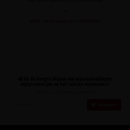
GA TERUG NAAR DE VORIGE PAGINA
of
KEER TERUG NAAR DE HOMEPAGE
Op de hoogte blijven van wijnaanbiedingen,
wijnproeverijen en het laatste wijnnieuws?
Schrijf u in voor onze nieuwsbrief!
Abonneer