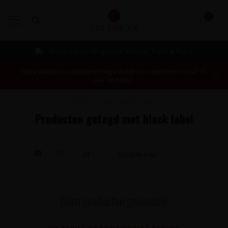
0
MENU
Gratis verzending vanaf €99 incl. Track & Trace
Deze website is uitsluitend toegankelijk voor personen vanaf 18
jaar en ouder.
Home
/
Tags
/
black label
Producten getagd met black label
Geen producten gevonden!