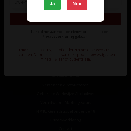
Ja
Nee
Inschrijven
Ik meld me aan voor de nieuwsbrief en heb de
Privacyverklaring
gelezen.
Informatie
U moet minimaal 18 jaar of ouder zijn om deze website te
betreden. Door het sluiten van deze pop-up bevestigt u ten
Over ons
minste 18 jaar of ouder te zijn.
Algemene voorwaarden
Betaalmethoden
Verzenden & retourneren
Geborgde Werkwijze Alcoholwet
Verantwoord Alcoholgebruik
NIX18: Geen druppel onder de 18
Privacyverklaring
Contact