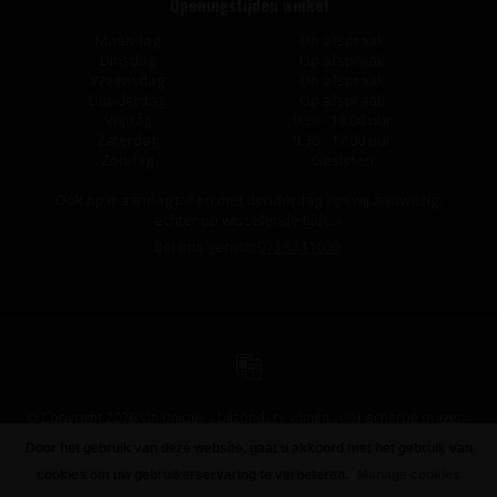
Openingstijden winkel
Maandag
Op afspraak
Dinsdag
Op afspraak
Woensdag
Op afspraak
Donderdag
Op afspraak
Vrijdag
9:30 - 18:00 uur
Zaterdag
9:30 - 17:00 uur
Zondag
Gesloten
Ook op maandag tot en met donderdag zijn wij aanwezig,
echter op wisselende tijden.
Bel ons gerust:
073-5511600
.
© Copyright 2026 Vin Unique - bijzondere wijnen voor scherpe prijzen -
Powered by
Lightspeed
-
Design
by
Dyvelopment
Door het gebruik van deze website, gaat u akkoord met het gebruik van
FILTERS
cookies om uw gebruikerservaring te verbeteren.
Manage cookies