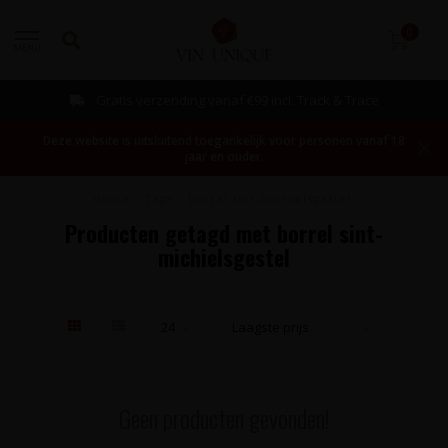
0
MENU
Gratis verzending vanaf €99 incl. Track & Trace
Deze website is uitsluitend toegankelijk voor personen vanaf 18
jaar en ouder.
Home
/
Tags
/
borrel sint-michielsgestel
Producten getagd met borrel sint-
michielsgestel
Geen producten gevonden!