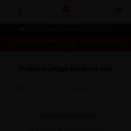
0
MENU
Gratis verzending vanaf €99 incl. Track & Trace
Deze website is uitsluitend toegankelijk voor personen vanaf 18
jaar en ouder.
Home
/
Tags
/
borrel uden
Producten getagd met borrel uden
Geen producten gevonden!