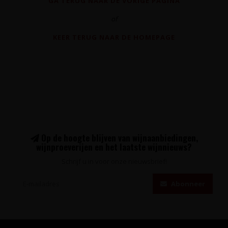
GA TERUG NAAR DE VORIGE PAGINA
of
KEER TERUG NAAR DE HOMEPAGE
Op de hoogte blijven van wijnaanbiedingen,
wijnproeverijen en het laatste wijnnieuws?
Schrijf u in voor onze nieuwsbrief!
Abonneer