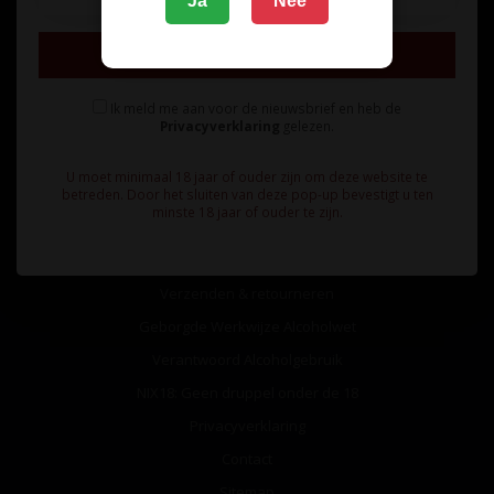
Ja
Nee
Inschrijven
Ik meld me aan voor de nieuwsbrief en heb de
Privacyverklaring
gelezen.
Informatie
U moet minimaal 18 jaar of ouder zijn om deze website te
Over ons
betreden. Door het sluiten van deze pop-up bevestigt u ten
minste 18 jaar of ouder te zijn.
Algemene voorwaarden
Betaalmethoden
Verzenden & retourneren
Geborgde Werkwijze Alcoholwet
Verantwoord Alcoholgebruik
NIX18: Geen druppel onder de 18
Privacyverklaring
Contact
Sitemap