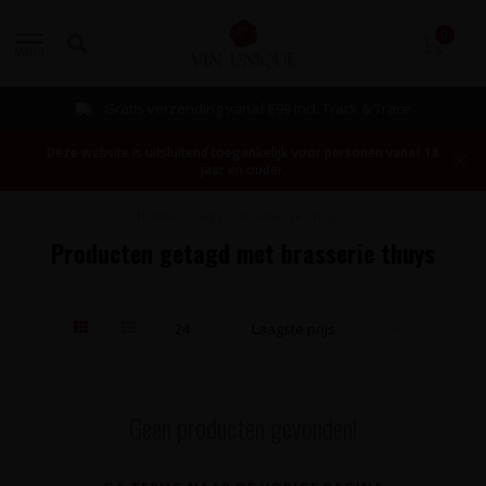
0
MENU
Gratis verzending vanaf €99 incl. Track & Trace
Deze website is uitsluitend toegankelijk voor personen vanaf 18
jaar en ouder.
Home
/
Tags
/
brasserie thuys
Producten getagd met brasserie thuys
Geen producten gevonden!