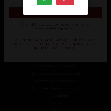
Ja
Nee
Inschrijven
Ik meld me aan voor de nieuwsbrief en heb de
Privacyverklaring
gelezen.
Informatie
U moet minimaal 18 jaar of ouder zijn om deze website te
Over ons
betreden. Door het sluiten van deze pop-up bevestigt u ten
minste 18 jaar of ouder te zijn.
Algemene voorwaarden
Betaalmethoden
Verzenden & retourneren
Geborgde Werkwijze Alcoholwet
Verantwoord Alcoholgebruik
NIX18: Geen druppel onder de 18
Privacyverklaring
Contact
Sitemap