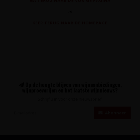
GA TERUG NAAR DE VORIGE PAGINA
of
KEER TERUG NAAR DE HOMEPAGE
Op de hoogte blijven van wijnaanbiedingen,
wijnproeverijen en het laatste wijnnieuws?
Schrijf u in voor onze nieuwsbrief!
Abonneer