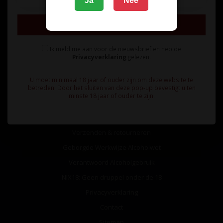
Ja
Nee
Inschrijven
Ik meld me aan voor de nieuwsbrief en heb de
Privacyverklaring
gelezen.
Informatie
U moet minimaal 18 jaar of ouder zijn om deze website te
Over ons
betreden. Door het sluiten van deze pop-up bevestigt u ten
minste 18 jaar of ouder te zijn.
Algemene voorwaarden
Betaalmethoden
Verzenden & retourneren
Geborgde Werkwijze Alcoholwet
Verantwoord Alcoholgebruik
NIX18: Geen druppel onder de 18
Privacyverklaring
Contact
Sitemap