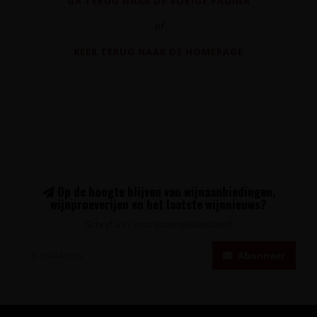
GA TERUG NAAR DE VORIGE PAGINA
of
KEER TERUG NAAR DE HOMEPAGE
Op de hoogte blijven van wijnaanbiedingen,
wijnproeverijen en het laatste wijnnieuws?
Schrijf u in voor onze nieuwsbrief!
Abonneer