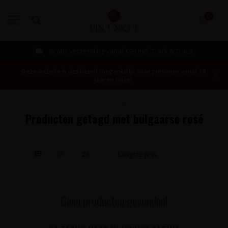
0
MENU
Gratis verzending vanaf €99 incl. Track & Trace
Deze website is uitsluitend toegankelijk voor personen vanaf 18
jaar en ouder.
Home
/
Tags
/
bulgaarse rosé
Producten getagd met bulgaarse rosé
Geen producten gevonden!