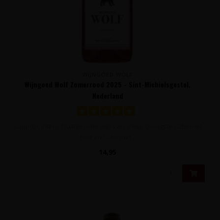
WIJNGOED WOLF
Wijngoed Wolf Zomerrood 2025 - Sint-Michielsgestel,
Nederland
Sappige, intens fruitige rode wijn van vroeg geoogste Cabernet
Noir en Cabernet ..
14,95