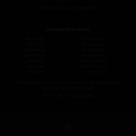
Onze webshop is 24/7 geopend.
Openingstijden winkel
Maandag
Op afspraak
Dinsdag
Op afspraak
Woensdag
Op afspraak
Donderdag
Op afspraak
Vrijdag
9:30 - 18:00 uur
Zaterdag
9:30 - 17:00 uur
Zondag
Gesloten
Ook op maandag tot en met donderdag zijn wij aanwezig,
echter op wisselende tijden.
Bel ons gerust:
073-5511600
.