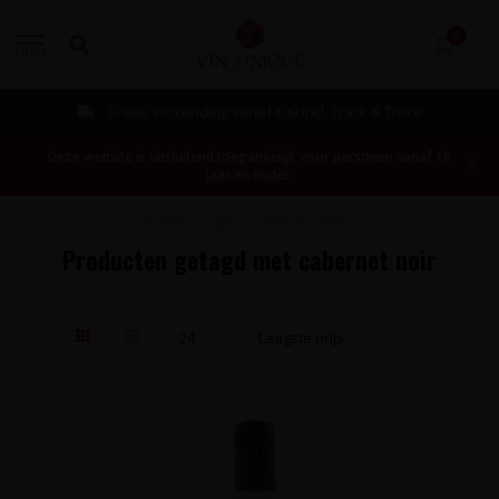
0
MENU
Gratis verzending vanaf €99 incl. Track & Trace
Deze website is uitsluitend toegankelijk voor personen vanaf 18
jaar en ouder.
Home
/
Tags
/
cabernet noir
Producten getagd met cabernet noir