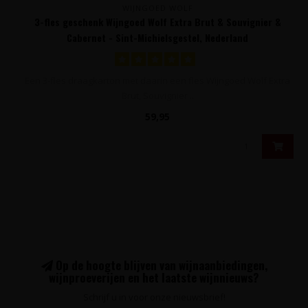
WIJNGOED WOLF
3-fles geschenk Wijngoed Wolf Extra Brut & Souvignier &
Cabernet - Sint-Michielsgestel, Nederland
Een 3-fles draagkarton met daarin een fles Wijngoed Wolf Extra
Brut, Souvignier ..
59,95
Op de hoogte blijven van wijnaanbiedingen,
wijnproeverijen en het laatste wijnnieuws?
Schrijf u in voor onze nieuwsbrief!