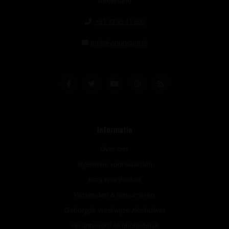
Nederland
+31 73 55 11 600
info@vinunique.nl
Informatie
Over ons
Algemene voorwaarden
Betaalmethoden
Verzenden & retourneren
Geborgde Werkwijze Alcoholwet
Verantwoord Alcoholgebruik