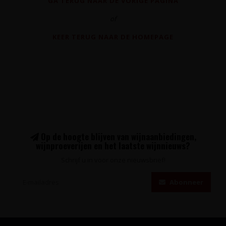
GA TERUG NAAR DE VORIGE PAGINA
of
KEER TERUG NAAR DE HOMEPAGE
Op de hoogte blijven van wijnaanbiedingen,
wijnproeverijen en het laatste wijnnieuws?
Schrijf u in voor onze nieuwsbrief!
Abonneer