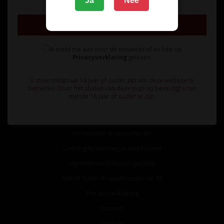
Ja
Nee
Inschrijven
Ik meld me aan voor de nieuwsbrief en heb de
Privacyverklaring
gelezen.
Informatie
U moet minimaal 18 jaar of ouder zijn om deze website te
Over ons
betreden. Door het sluiten van deze pop-up bevestigt u ten
minste 18 jaar of ouder te zijn.
Algemene voorwaarden
Betaalmethoden
Verzenden & retourneren
Geborgde Werkwijze Alcoholwet
Verantwoord Alcoholgebruik
NIX18: Geen druppel onder de 18
Privacyverklaring
Contact
Sitemap