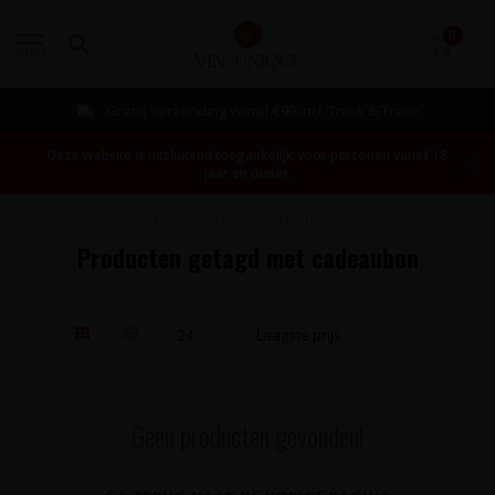
0
MENU
Gratis verzending vanaf €99 incl. Track & Trace
Deze website is uitsluitend toegankelijk voor personen vanaf 18
jaar en ouder.
Home
/
Tags
/
cadeaubon
Producten getagd met cadeaubon
Geen producten gevonden!