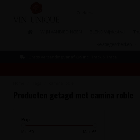
WIJN AANBIEDINGEN
BLEND Wijnfestival
The
Relatiegeschenken
Gratis verzending vanaf €99 incl. Track & Trace
Home
/
Tags
/
camina roble
Producten getagd met camina roble
Prijs
Min: €
0
Max: €
5