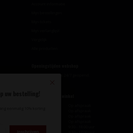
Account informatie
Mijn bestellingen
Mijn tickets
Mijn verlanglijst
Vergelijk
Alle producten
Openingstijden webshop
Onze webshop is 24/7 geopend.
p uw bestelling!
Openingstijden winkel
Maandag
Op afspraak
vang eenmalig 10% korting
Dinsdag
Op afspraak
Woensdag
Op afspraak
Donderdag
Op afspraak
Vrijdag
9:30 - 18:00 uur
Inschrijven
Zaterdag
9:30 - 17:00 uur