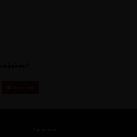
te wijnnieuws?
Abonneer
Mijn account