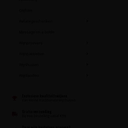
Olijfolie
Relatiegeschenken
Message on a bottle
Wijnproeverij
Wijnpakketten
Wijnhuizen
Wijnlanden
Exclusieve kwaliteitswijnen
Van kleine traditionele wijnhuizen
Gratis verzending
Bij een bestelling vanaf €99
Deze wijn kosteloos proeven?