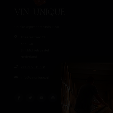
Unieke wijnimport sinds 1998!
Theerestraat 13
5271 GB
Sint Michielsgestel
Nederland
+31 73 55 11 600
info@vinunique.nl