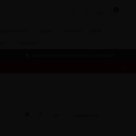
0
Dessert & Port
Vegan
Alcoholvrij
Olijfolie
izen
Wijnlanden
Bezoek ook onze winkel en ons proeflokaal