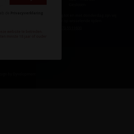
Zondag
Gesloten
heb de
Privacyverklaring
Ook op maandag tot en met donderdag zijn wij
aanwezig, echter op wisselende tijden.
Bel ons gerust:
073-5511600
.
deze website te betreden.
ten minste 18 jaar of ouder
sign
by
Dyvelopment