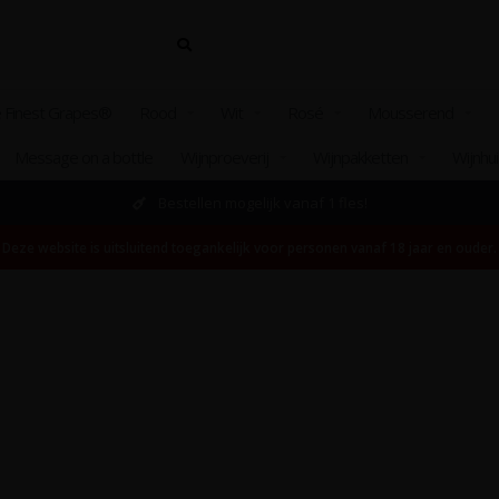
 Finest Grapes®
Rood
Wit
Rosé
Mousserend
Message on a bottle
Wijnproeverij
Wijnpakketten
Wijnhu
Bestellen mogelijk vanaf 1 fles!
Deze website is uitsluitend toegankelijk voor personen vanaf 18 jaar en ouder.