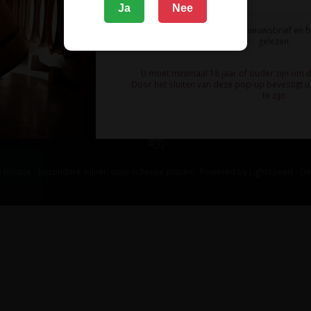
Ja
Nee
Ik meld me aan voor de nieuwsbrief en 
gelezen.
U moet minimaal 18 jaar of ouder zijn om 
Door het sluiten van deze pop-up bevestigt u 
te zijn.
 Unique - bijzondere wijnen voor scherpe prijzen - Powered by
Lightspeed
-
De