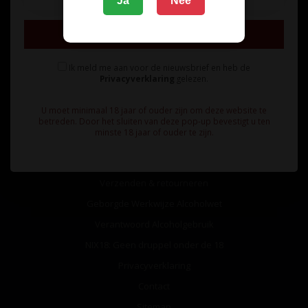
Ja
Nee
Inschrijven
Ik meld me aan voor de nieuwsbrief en heb de
Privacyverklaring
gelezen.
Informatie
U moet minimaal 18 jaar of ouder zijn om deze website te
Over ons
betreden. Door het sluiten van deze pop-up bevestigt u ten
minste 18 jaar of ouder te zijn.
Algemene voorwaarden
Betaalmethoden
Verzenden & retourneren
Geborgde Werkwijze Alcoholwet
Verantwoord Alcoholgebruik
NIX18: Geen druppel onder de 18
Privacyverklaring
Contact
Sitemap