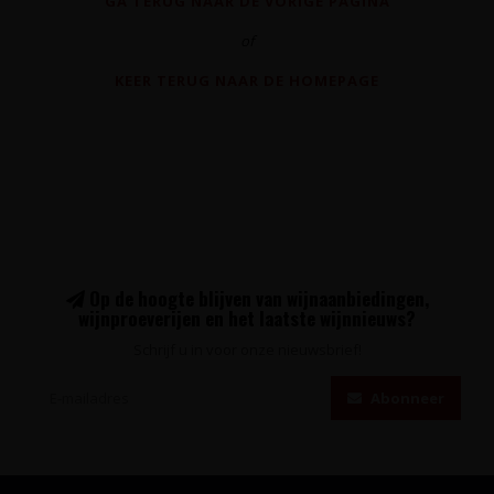
GA TERUG NAAR DE VORIGE PAGINA
of
KEER TERUG NAAR DE HOMEPAGE
Op de hoogte blijven van wijnaanbiedingen,
wijnproeverijen en het laatste wijnnieuws?
Schrijf u in voor onze nieuwsbrief!
Abonneer