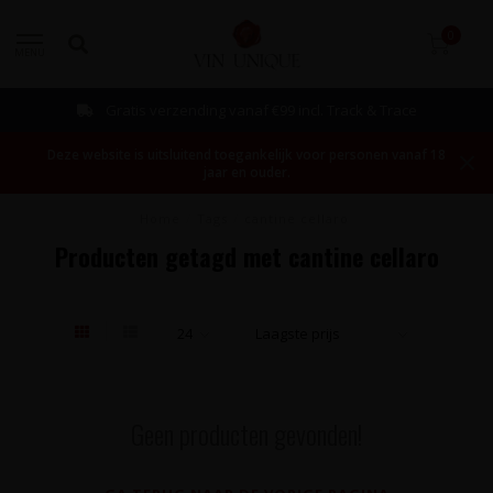
0
MENU
Gratis verzending vanaf €99 incl. Track & Trace
Deze website is uitsluitend toegankelijk voor personen vanaf 18
jaar en ouder.
Home
/
Tags
/
cantine cellaro
Producten getagd met cantine cellaro
Geen producten gevonden!