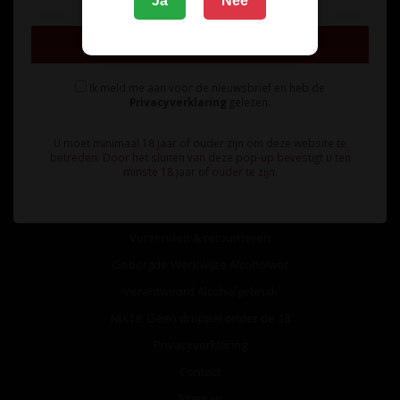
Ja
Nee
Inschrijven
Ik meld me aan voor de nieuwsbrief en heb de
Privacyverklaring
gelezen.
Informatie
U moet minimaal 18 jaar of ouder zijn om deze website te
Over ons
betreden. Door het sluiten van deze pop-up bevestigt u ten
minste 18 jaar of ouder te zijn.
Algemene voorwaarden
Betaalmethoden
Verzenden & retourneren
Geborgde Werkwijze Alcoholwet
Verantwoord Alcoholgebruik
NIX18: Geen druppel onder de 18
Privacyverklaring
Contact
Sitemap