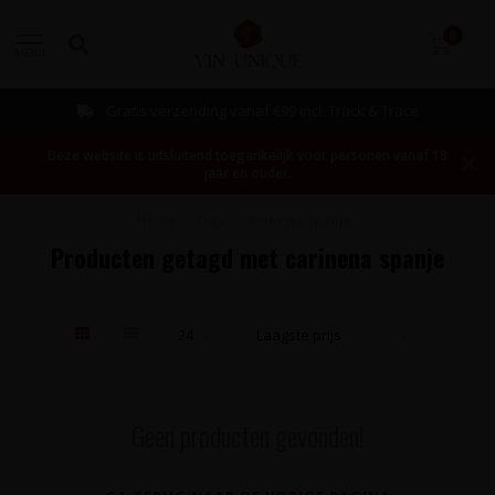
0
MENU
Gratis verzending vanaf €99 incl. Track & Trace
Deze website is uitsluitend toegankelijk voor personen vanaf 18
jaar en ouder.
Home
/
Tags
/
carinena spanje
Producten getagd met carinena spanje
Geen producten gevonden!