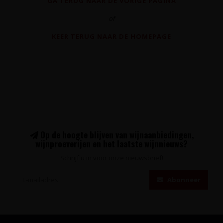
GA TERUG NAAR DE VORIGE PAGINA
of
KEER TERUG NAAR DE HOMEPAGE
Op de hoogte blijven van wijnaanbiedingen,
wijnproeverijen en het laatste wijnnieuws?
Schrijf u in voor onze nieuwsbrief!
Abonneer