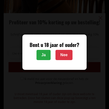
Profiteer van 10% korting op uw bestelling!
Schrijf u in voor onze nieuwsbrief en ontvang eenmalig 10%
korting op uw bestelling.
Bent u 18 jaar of ouder?
Unieke wijnimport sinds 1998!
Ja
Nee
Theerestraat 13
Inschrijven
5271 GB
Sint Michielsgestel
Ik meld me aan voor de nieuwsbrief en heb de
Nederland
Privacyverklaring
gelezen.
+31 73 55 11 600
U moet minimaal 18 jaar of ouder zijn om deze website te
betreden. Door het sluiten van deze pop-up bevestigt u ten
minste 18 jaar of ouder te zijn.
info@vinunique.nl