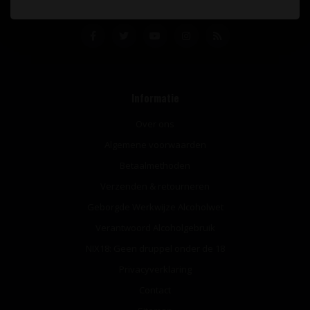
Informatie
Over ons
Algemene voorwaarden
Betaalmethoden
Verzenden & retourneren
Geborgde Werkwijze Alcoholwet
Verantwoord Alcoholgebruik
NIX18: Geen druppel onder de 18
Privacyverklaring
Contact