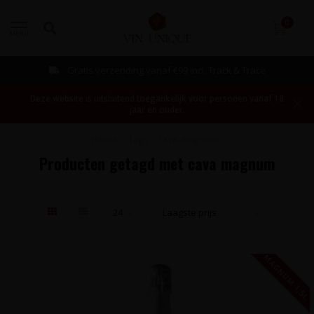
0
MENU
Gratis verzending vanaf €99 incl. Track & Trace
Deze website is uitsluitend toegankelijk voor personen vanaf 18
jaar en ouder.
Home
/
Tags
/
cava magnum
Producten getagd met cava magnum
MAGNUM 1,5L