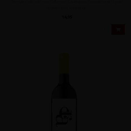
Stevige rode wijn van Cabernet Sauvignon, Garnacha en Syrah
druiven met complexe..
14,95