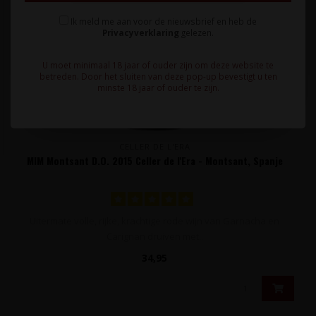
Ik meld me aan voor de nieuwsbrief en heb de
Privacyverklaring
gelezen.
U moet minimaal 18 jaar of ouder zijn om deze website te
betreden. Door het sluiten van deze pop-up bevestigt u ten
minste 18 jaar of ouder te zijn.
CELLER DE L'ERA
MIM Montsant D.O. 2015 Celler de l'Era - Montsant, Spanje
Uitermate volle, rijke, krachtige rode wijn van Garnacha en
Carignan druiven met..
34,95