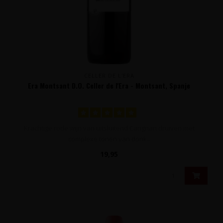
CELLER DE L'ERA
Era Montsant D.O. Celler de l'Era - Montsant, Spanje
Krachtige rode wijn van uitsluitend Carignan druiven met
complexe tonen van donk..
19,95