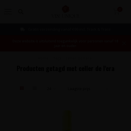
0
MENU
Gratis verzending vanaf €99 incl. Track & Trace
Deze website is uitsluitend toegankelijk voor personen vanaf 18
jaar en ouder.
Home
/
Tags
/
celler de l'era
Producten getagd met celler de l'era