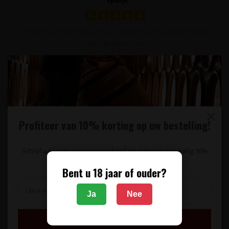
Diepe, krachtige rode wijn van Garnacha en Carignan druiven
met rijp zwart fruit..
19,95
Profiteer van 10% korting op uw bestelling!
Schrijf u in voor onze nieuwsbrief en ontvang eenmalig 10%
korting op uw bestelling.
Bent u 18 jaar of ouder?
Ja
Nee
Inschrijven