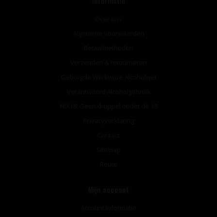
Informatie
Over ons
Algemene voorwaarden
Betaalmethoden
Verzenden & retourneren
Geborgde Werkwijze Alcoholwet
Verantwoord Alcoholgebruik
NIX18: Geen druppel onder de 18
Privacyverklaring
Contact
Sitemap
Route
Mijn account
Account informatie