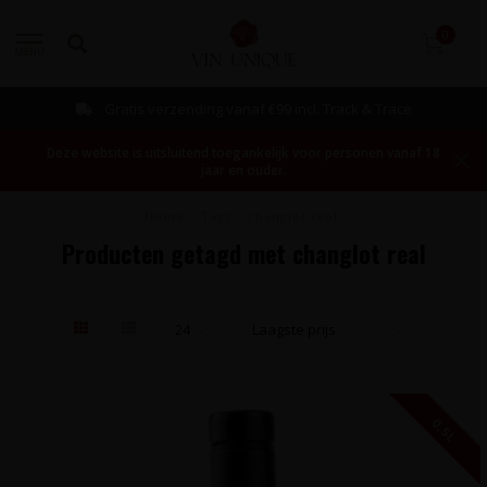
0
MENU
Gratis verzending vanaf €99 incl. Track & Trace
Deze website is uitsluitend toegankelijk voor personen vanaf 18
jaar en ouder.
Home
/
Tags
/
changlot real
Producten getagd met changlot real
0,5L