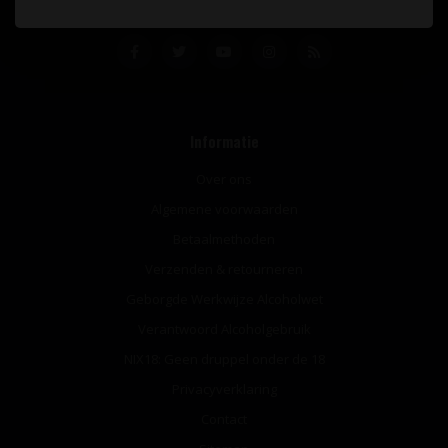
Informatie
Over ons
Algemene voorwaarden
Betaalmethoden
Verzenden & retourneren
Geborgde Werkwijze Alcoholwet
Verantwoord Alcoholgebruik
NIX18: Geen druppel onder de 18
Privacyverklaring
Contact