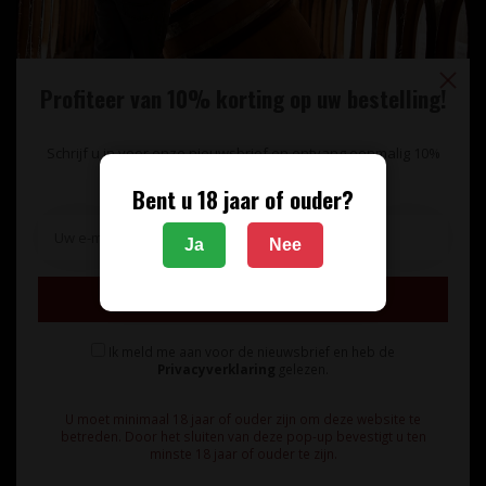
Profiteer van 10% korting op uw bestelling!
Schrijf u in voor onze nieuwsbrief en ontvang eenmalig 10%
korting op uw bestelling.
Bent u 18 jaar of ouder?
Unieke wijnimport sinds 1998!
Ja
Nee
Theerestraat 13
Inschrijven
5271 GB
Sint Michielsgestel
Ik meld me aan voor de nieuwsbrief en heb de
Nederland
Privacyverklaring
gelezen.
+31 73 55 11 600
U moet minimaal 18 jaar of ouder zijn om deze website te
betreden. Door het sluiten van deze pop-up bevestigt u ten
minste 18 jaar of ouder te zijn.
info@vinunique.nl