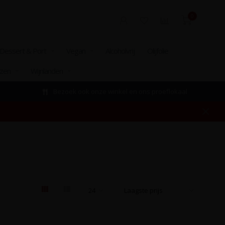
0
Dessert & Port
Vegan
Alcoholvrij
Olijfolie
izen
Wijnlanden
Bezoek ook onze winkel en ons proeflokaal