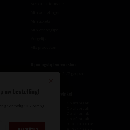
Account informatie
Mijn bestellingen
Mijn tickets
Mijn verlanglijst
Vergelijk
Alle producten
Openingstijden webshop
Onze webshop is 24/7 geopend.
p uw bestelling!
Openingstijden winkel
Maandag
Op afspraak
vang eenmalig 10% korting
Dinsdag
Op afspraak
Woensdag
Op afspraak
Donderdag
Op afspraak
Vrijdag
9:30 - 18:00 uur
Inschrijven
Zaterdag
9:30 - 17:00 uur