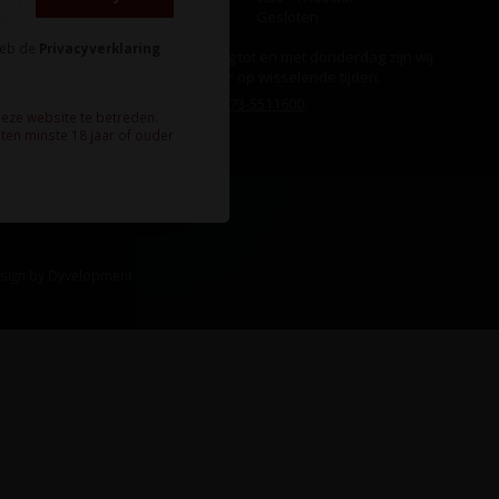
Zondag
Gesloten
heb de
Privacyverklaring
Ook op maandag tot en met donderdag zijn wij
aanwezig, echter op wisselende tijden.
Bel ons gerust:
073-5511600
.
deze website te betreden.
ten minste 18 jaar of ouder
sign
by
Dyvelopment