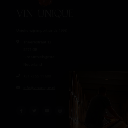
Unieke wijnimport sinds 1998!
Theerestraat 13
5271 GB
Sint Michielsgestel
Nederland
+31 73 55 11 600
info@vinunique.nl