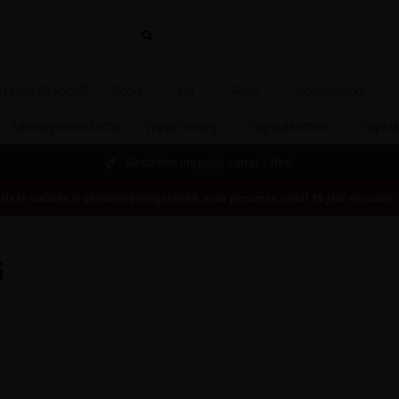
 Finest Grapes®
Rood
Wit
Rosé
Mousserend
Message on a bottle
Wijnproeverij
Wijnpakketten
Wijnhu
Bestellen mogelijk vanaf 1 fles!
Deze website is uitsluitend toegankelijk voor personen vanaf 18 jaar en ouder.
5