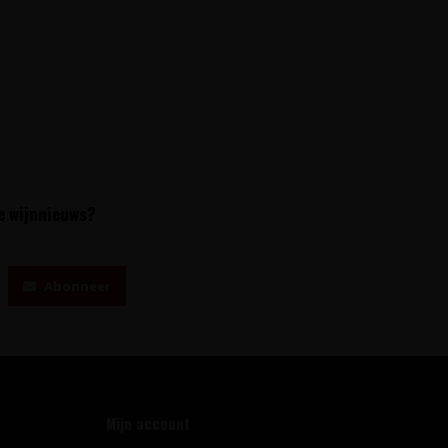
te wijnnieuws?
Abonneer
Mijn account