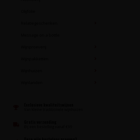
Olijfolie
Relatiegeschenken
Message on a bottle
Wijnproeverij
Wijnpakketten
Wijnhuizen
Wijnlanden
Exclusieve kwaliteitswijnen
Van kleine traditionele wijnhuizen
Gratis verzending
Bij een bestelling vanaf €99
Deze wijn kosteloos proeven?