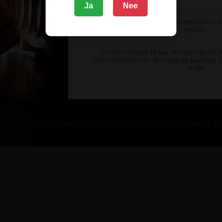
Ja
Nee
Ik meld me aan voor de nieuwsbrief en 
gelezen.
U moet minimaal 18 jaar of ouder zijn om 
Door het sluiten van deze pop-up bevestigt u 
te zijn.
 Unique - bijzondere wijnen voor scherpe prijzen - Powered by
Lightspeed
-
De