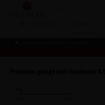
WIJN AANBIEDINGEN
BLEND Wijnfestival
The
Relatiegeschenken
Gratis verzending vanaf €99 incl. Track & Trace
Home
/
Tags
/
chardonnay 0.5
Producten getagd met chardonnay 0.
Prijs
Min: €
0
Max: €
5