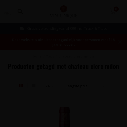
0
MENU
Gratis verzending vanaf €99 incl. Track & Trace
Deze website is uitsluitend toegankelijk voor personen vanaf 18
jaar en ouder.
Home
/
Tags
/
chateau clerc milon
Producten getagd met chateau clerc milon