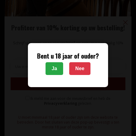
Profiteer van 10% korting op uw bestelling!
Schrijf u in voor onze nieuwsbrief en ontvang eenmalig 10%
korting op uw bestelling.
Bent u 18 jaar of ouder?
Unieke wijnimport sinds 1998!
Ja
Nee
Theerestraat 13
Inschrijven
5271 GB
Sint Michielsgestel
Ik meld me aan voor de nieuwsbrief en heb de
Nederland
Privacyverklaring
gelezen.
+31 73 55 11 600
U moet minimaal 18 jaar of ouder zijn om deze website te
betreden. Door het sluiten van deze pop-up bevestigt u ten
minste 18 jaar of ouder te zijn.
info@vinunique.nl