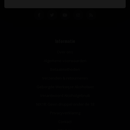
Informatie
Over ons
Algemene voorwaarden
Betaalmethoden
Verzenden & retourneren
Geborgde Werkwijze Alcoholwet
Verantwoord Alcoholgebruik
NIX18: Geen druppel onder de 18
Privacyverklaring
Contact