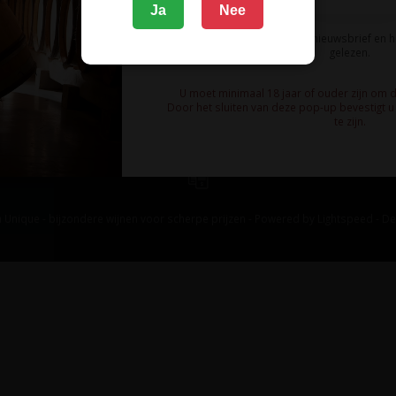
Ja
Nee
Ik meld me aan voor de nieuwsbrief en 
gelezen.
U moet minimaal 18 jaar of ouder zijn om 
Door het sluiten van deze pop-up bevestigt u 
te zijn.
 Unique - bijzondere wijnen voor scherpe prijzen - Powered by
Lightspeed
-
De