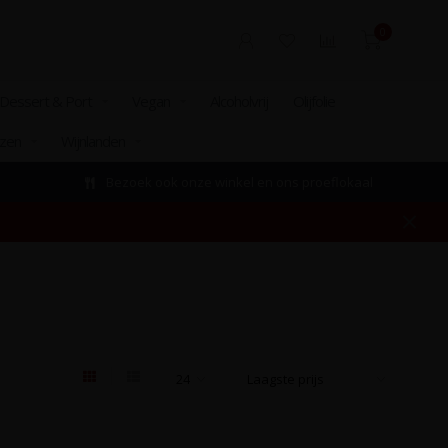
0
Dessert & Port
Vegan
Alcoholvrij
Olijfolie
izen
Wijnlanden
Bezoek ook onze winkel en ons proeflokaal