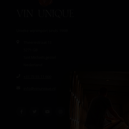
Unieke wijnimport sinds 1998!
Theerestraat 13
5271 GB
Sint Michielsgestel
Nederland
+31 73 55 11 600
info@vinunique.nl