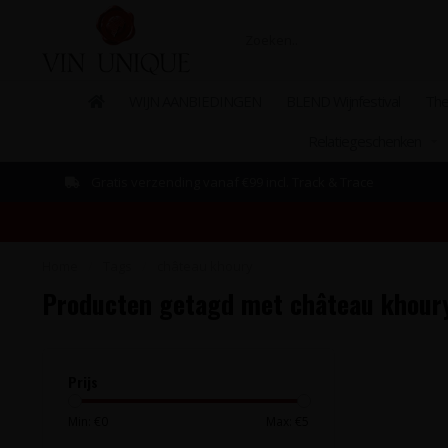
WIJN AANBIEDINGEN
BLEND Wijnfestival
The
Relatiegeschenken
Gratis verzending vanaf €99 incl. Track & Trace
Home
/
Tags
/
château khoury
Producten getagd met château khour
Prijs
Min: €
0
Max: €
5