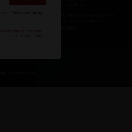
Zondag
Gesloten
heb de
Privacyverklaring
Ook op maandag tot en met donderdag zijn wij
aanwezig, echter op wisselende tijden.
Bel ons gerust:
073-5511600
.
deze website te betreden.
ten minste 18 jaar of ouder
sign
by
Dyvelopment