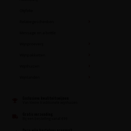
Olijfolie
Relatiegeschenken
Message on a bottle
Wijnproeverij
Wijnpakketten
Wijnhuizen
Wijnlanden
Exclusieve kwaliteitswijnen
Van kleine traditionele wijnhuizen
Gratis verzending
Bij een bestelling vanaf €99
Deze wijn kosteloos proeven?