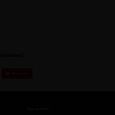
te wijnnieuws?
Abonneer
Mijn account