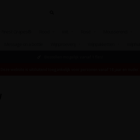
 Finest Grapes®
Rood
Wit
Rosé
Mousserend
Message on a bottle
Wijnproeverij
Wijnpakketten
Wijnhu
Bestellen mogelijk vanaf 1 fles!
Deze website is uitsluitend toegankelijk voor personen vanaf 18 jaar en ouder.
y