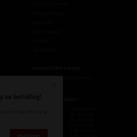
Account informatie
Mijn bestellingen
Mijn tickets
Mijn verlanglijst
Vergelijk
Alle producten
Openingstijden webshop
Onze webshop is 24/7 geopend.
p uw bestelling!
Openingstijden winkel
Maandag
Op afspraak
vang eenmalig 10% korting
Dinsdag
Op afspraak
Woensdag
Op afspraak
Donderdag
Op afspraak
Vrijdag
9:30 - 18:00 uur
Inschrijven
Zaterdag
9:30 - 17:00 uur