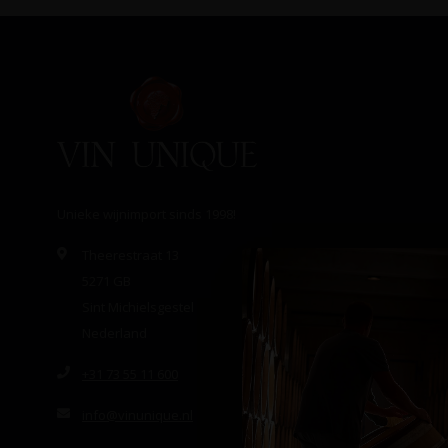
Unieke wijnimport sinds 1998!
Theerestraat 13
5271 GB
Sint Michielsgestel
Nederland
+31 73 55 11 600
info@vinunique.nl