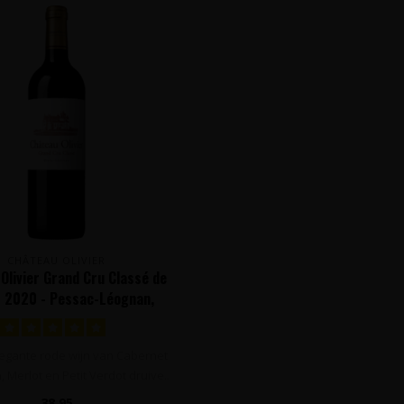
CHÂTEAU OLIVIER
Olivier Grand Cru Classé de
 2020 - Pessac-Léognan,
Bordeaux, Frankrijk
legante rode wijn van Cabernet
 Merlot en Petit Verdot druive..
38,95