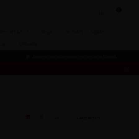
0
Dessert & Port
Vegan
Alcoholvrij
Olijfolie
izen
Wijnlanden
Bezoek ook onze winkel en ons proeflokaal