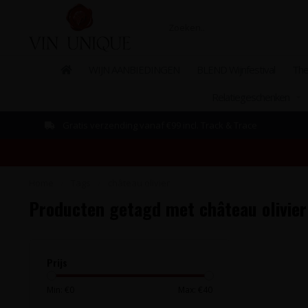
WIJN AANBIEDINGEN
BLEND Wijnfestival
The
Relatiegeschenken
Gratis verzending vanaf €99 incl. Track & Trace
Home
/
Tags
/
château olivier
Producten getagd met château olivier
Prijs
Min: €
0
Max: €
40