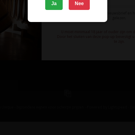
Ja
Nee
Ik meld me aan voor de nieuwsbrief en 
gelezen.
U moet minimaal 18 jaar of ouder zijn om 
Door het sluiten van deze pop-up bevestigt u 
te zijn.
 Unique - bijzondere wijnen voor scherpe prijzen - Powered by
Lightspeed
-
De