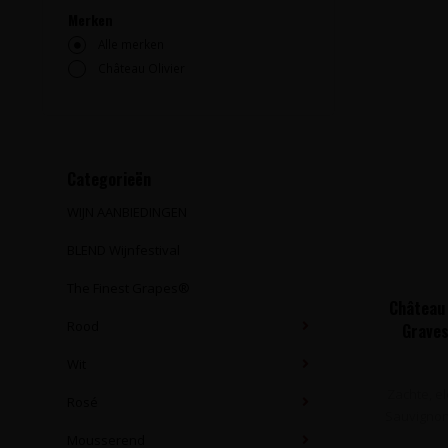
Merken
Alle merken
Château Olivier
Categorieën
WIJN AANBIEDINGEN
BLEND Wijnfestival
The Finest Grapes®
Château 
Rood
Graves
Wit
Zachte, e
Rosé
Sauvignon,
Mousserend