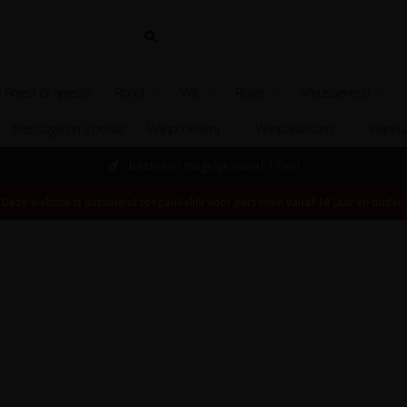
 Finest Grapes®
Rood
Wit
Rosé
Mousserend
Message on a bottle
Wijnproeverij
Wijnpakketten
Wijnhu
Bestellen mogelijk vanaf 1 fles!
Deze website is uitsluitend toegankelijk voor personen vanaf 18 jaar en ouder.