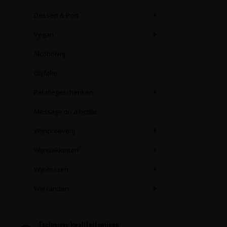
Dessert & Port
Vegan
Alcoholvrij
Olijfolie
Relatiegeschenken
Message on a bottle
Wijnproeverij
Wijnpakketten
Wijnhuizen
Wijnlanden
Exclusieve kwaliteitswijnen