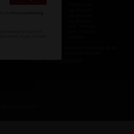
Maandag
Op afspraak
Dinsdag
Op afspraak
heb de
Privacyverklaring
Woensdag
Op afspraak
Donderdag
Op afspraak
Vrijdag
9:30 - 18:00 uur
Zaterdag
9:30 - 17:00 uur
deze website te betreden.
ten minste 18 jaar of ouder
Zondag
Gesloten
Ook op maandag tot en met donderdag zijn wij
aanwezig, echter op wisselende tijden.
Bel ons gerust:
073-5511600
.
sign
by
Dyvelopment