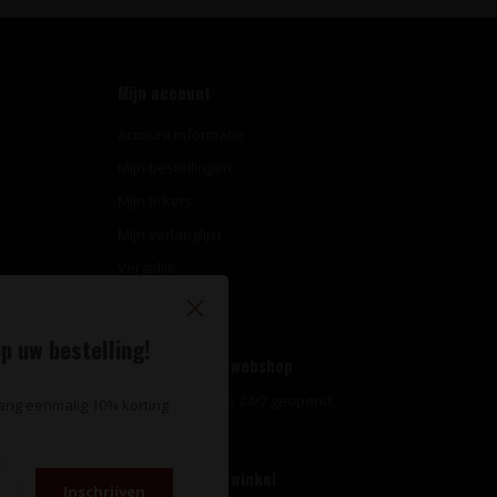
Mijn account
Account informatie
Mijn bestellingen
Mijn tickets
Mijn verlanglijst
Vergelijk
Alle producten
p uw bestelling!
Openingstijden webshop
Onze webshop is 24/7 geopend.
vang eenmalig 10% korting
Openingstijden winkel
Inschrijven