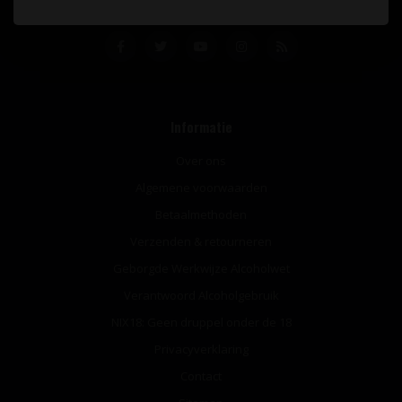
Informatie
Over ons
Algemene voorwaarden
Betaalmethoden
Verzenden & retourneren
Geborgde Werkwijze Alcoholwet
Verantwoord Alcoholgebruik
NIX18: Geen druppel onder de 18
Privacyverklaring
Contact