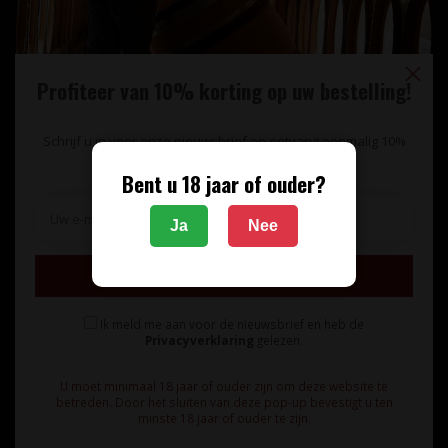
Profiteer van 10% korting op uw bestelling!
Schrijf u in voor onze nieuwsbrief en ontvang eenmalig 10%
korting op uw bestelling.
Bent u 18 jaar of ouder?
Unieke wijnimport sinds 1998!
Ja
Nee
Theerestraat 13
Inschrijven
5271 GB
Sint Michielsgestel
Ik meld me aan voor de nieuwsbrief en heb de
Nederland
Privacyverklaring
gelezen.
+31 73 55 11 600
U moet minimaal 18 jaar of ouder zijn om deze website te
betreden. Door het sluiten van deze pop-up bevestigt u ten
minste 18 jaar of ouder te zijn.
info@vinunique.nl