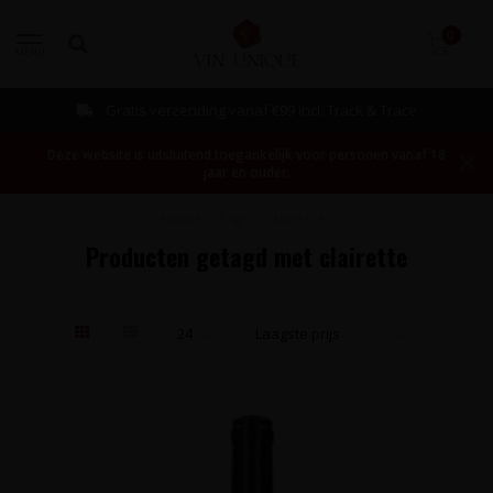
0
MENU
Gratis verzending vanaf €99 incl. Track & Trace
Deze website is uitsluitend toegankelijk voor personen vanaf 18
jaar en ouder.
Home
/
Tags
/
clairette
Producten getagd met clairette