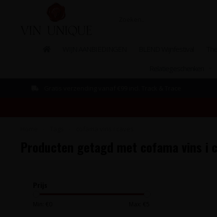
WIJN AANBIEDINGEN
BLEND Wijnfestival
The
Relatiegeschenken
Gratis verzending vanaf €99 incl. Track & Trace
Home
/
Tags
/
cofama vins i caves
Producten getagd met cofama vins i 
Prijs
Min: €
0
Max: €
5