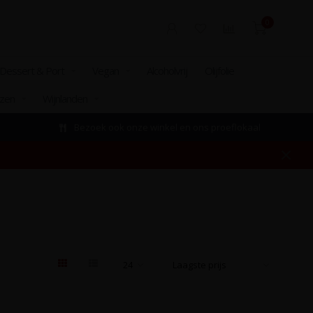
0
Dessert & Port
Vegan
Alcoholvrij
Olijfolie
izen
Wijnlanden
Bezoek ook onze winkel en ons proeflokaal