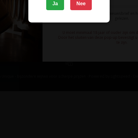
Ja
Nee
Ik meld me aan voor de nieuwsbrief en 
gelezen.
U moet minimaal 18 jaar of ouder zijn om 
Door het sluiten van deze pop-up bevestigt u 
te zijn.
 Unique - bijzondere wijnen voor scherpe prijzen - Powered by
Lightspeed
-
De