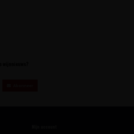
te wijnnieuws?
Abonneer
Mijn account