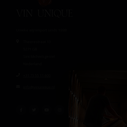
Unieke wijnimport sinds 1998!
Theerestraat 13
5271 GB
Sint Michielsgestel
Nederland
+31 73 55 11 600
info@vinunique.nl