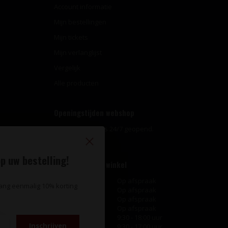
Account informatie
Mijn bestellingen
Mijn tickets
Mijn verlanglijst
Vergelijk
Alle producten
Openingstijden webshop
Onze webshop is 24/7 geopend.
p uw bestelling!
Openingstijden winkel
Maandag
Op afspraak
vang eenmalig 10% korting
Dinsdag
Op afspraak
Woensdag
Op afspraak
Donderdag
Op afspraak
Vrijdag
9:30 - 18:00 uur
Inschrijven
Zaterdag
9:30 - 17:00 uur