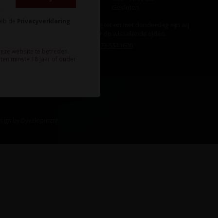
Zondag
Gesloten
heb de
Privacyverklaring
Ook op maandag tot en met donderdag zijn wij
aanwezig, echter op wisselende tijden.
Bel ons gerust:
073-5511600
.
deze website te betreden.
ten minste 18 jaar of ouder
sign
by
Dyvelopment