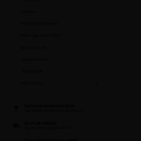
Olijfolie
Relatiegeschenken
Message on a bottle
Wijnproeverij
Wijnpakketten
Wijnhuizen
Wijnlanden
Exclusieve kwaliteitswijnen
Van kleine traditionele wijnhuizen
Gratis verzending
Bij een bestelling vanaf €99
Deze wijn kosteloos proeven?