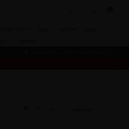
0
Dessert & Port
Vegan
Alcoholvrij
Olijfolie
izen
Wijnlanden
Bezoek ook onze winkel en ons proeflokaal