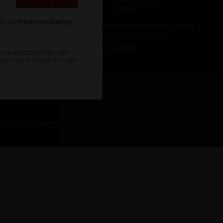
Zondag
Gesloten
heb de
Privacyverklaring
Ook op maandag tot en met donderdag zijn wij
aanwezig, echter op wisselende tijden.
Bel ons gerust:
073-5511600
.
deze website te betreden.
ten minste 18 jaar of ouder
sign
by
Dyvelopment