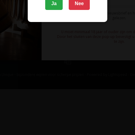
Ja
Nee
Ik meld me aan voor de nieuwsbrief en 
gelezen.
U moet minimaal 18 jaar of ouder zijn om 
Door het sluiten van deze pop-up bevestigt u 
te zijn.
 Unique - bijzondere wijnen voor scherpe prijzen - Powered by
Lightspeed
-
De