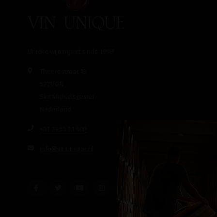
Unieke wijnimport sinds 1998!
Theerestraat 13
5271 GB
Sint Michielsgestel
Nederland
+31 73 55 11 600
info@vinunique.nl