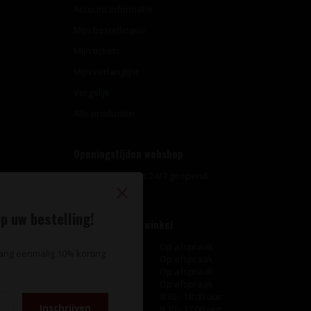
Account informatie
Mijn bestellingen
Mijn tickets
Mijn verlanglijst
Vergelijk
Alle producten
Openingstijden webshop
Onze webshop is 24/7 geopend.
p uw bestelling!
Openingstijden winkel
Maandag
Op afspraak
vang eenmalig 10% korting
Dinsdag
Op afspraak
Woensdag
Op afspraak
Donderdag
Op afspraak
Vrijdag
9:30 - 18:00 uur
Inschrijven
Zaterdag
9:30 - 17:00 uur