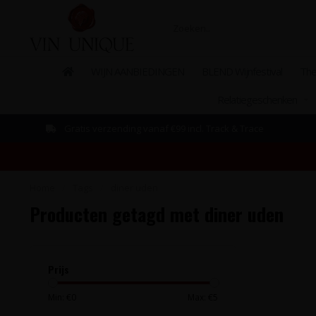
WIJN AANBIEDINGEN
BLEND Wijnfestival
The
Relatiegeschenken
Gratis verzending vanaf €99 incl. Track & Trace
Home
/
Tags
/
diner uden
Producten getagd met diner uden
Prijs
Min: €
0
Max: €
5