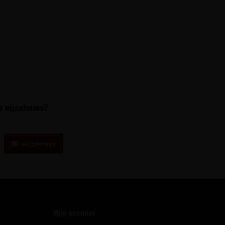
te wijnnieuws?
Abonneer
Mijn account