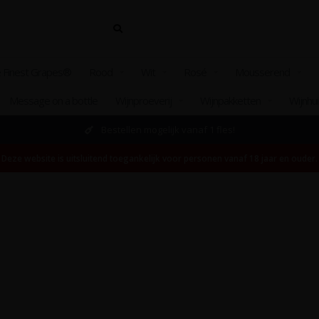
 Finest Grapes®
Rood
Wit
Rosé
Mousserend
Message on a bottle
Wijnproeverij
Wijnpakketten
Wijnhu
Bestellen mogelijk vanaf 1 fles!
Deze website is uitsluitend toegankelijk voor personen vanaf 18 jaar en ouder.