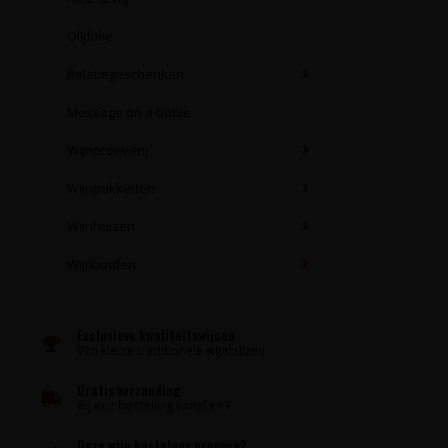
Olijfolie
Relatiegeschenken
Message on a bottle
Wijnproeverij
Wijnpakketten
Wijnhuizen
Wijnlanden
Exclusieve kwaliteitswijnen
Van kleine traditionele wijnhuizen
Gratis verzending
Bij een bestelling vanaf €99
Deze wijn kosteloos proeven?