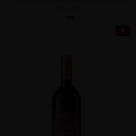
Rijpe, sappige witte wijn van uitsluitend Catarratto druiven met
tonen van rijp ..
9,95