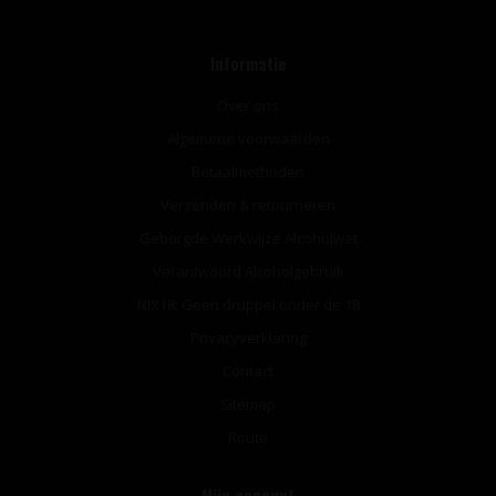
Informatie
Over ons
Algemene voorwaarden
Betaalmethoden
Verzenden & retourneren
Geborgde Werkwijze Alcoholwet
Verantwoord Alcoholgebruik
NIX18: Geen druppel onder de 18
Privacyverklaring
Contact
Sitemap
Route
Mijn account