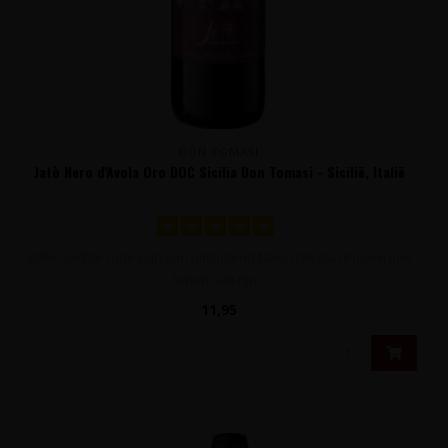
DON TOMASI
Jatò Nero d'Avola Oro DOC Sicilia Don Tomasi - Sicilië, Italië
Volle, zachte rode wijn van uitsluitend Nero d'Avola druiven met
tonen van rijp ..
11,95