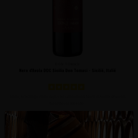
DON TOMASI
Nero d'Avola DOC Sicilia Don Tomasi - Sicilië, Italië
Volle, krachtige rode wijn van uitsluitend Nero d'Avola druiven
boordevol weelde..
14,95