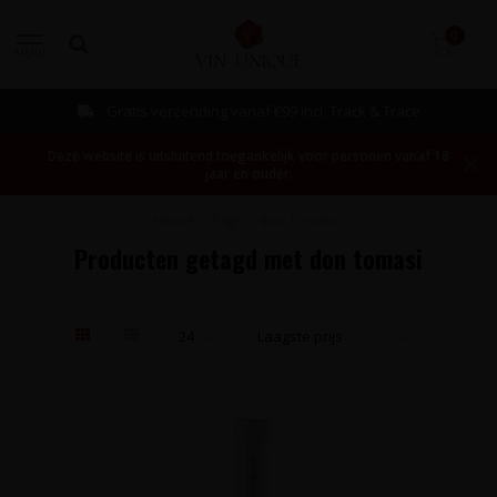
0
MENU
Gratis verzending vanaf €99 incl. Track & Trace
Deze website is uitsluitend toegankelijk voor personen vanaf 18
jaar en ouder.
Home
/
Tags
/
don tomasi
Producten getagd met don tomasi