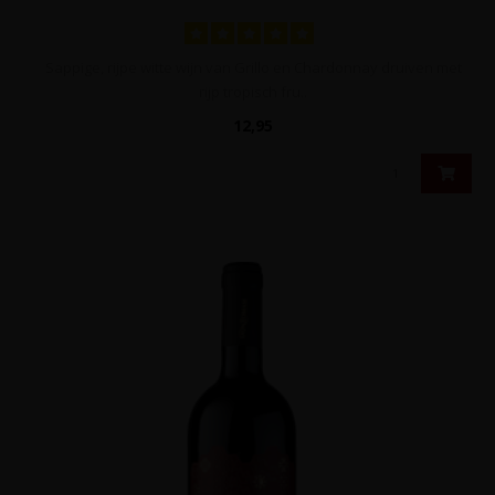
Sappige, rijpe witte wijn van Grillo en Chardonnay druiven met
rijp tropisch fru..
12,95