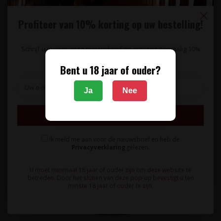
Profiteer van 10% korting op uw bestelling!
Schrijf u in voor onze nieuwsbrief en ontvang eenmalig 10%
korting op uw bestelling.
Bent u 18 jaar of ouder?
Ja
Nee
Inschrijven
Ik meld me aan voor de nieuwsbrief en heb de
Privacyverklaring
gelezen.
U moet minimaal 18 jaar of ouder zijn om deze website te
betreden. Door het sluiten van deze pop-up bevestigt u ten
minste 18 jaar of ouder te zijn.