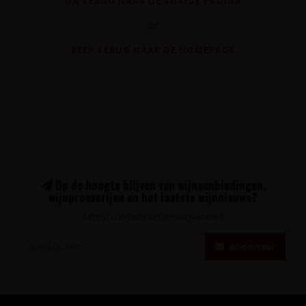
GA TERUG NAAR DE VORIGE PAGINA
of
KEER TERUG NAAR DE HOMEPAGE
Op de hoogte blijven van wijnaanbiedingen,
wijnproeverijen en het laatste wijnnieuws?
Schrijf u in voor onze nieuwsbrief!
Abonneer