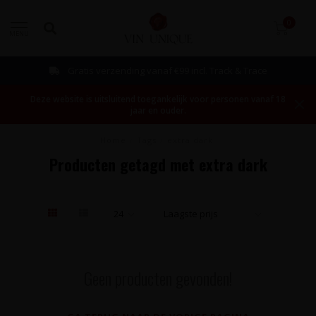
0
MENU
Gratis verzending vanaf €99 incl. Track & Trace
Deze website is uitsluitend toegankelijk voor personen vanaf 18
jaar en ouder.
Home
/
Tags
/
extra dark
Producten getagd met extra dark
Geen producten gevonden!