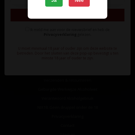
Ja
Nee
Inschrijven
Ik meld me aan voor de nieuwsbrief en heb de
Privacyverklaring
gelezen.
Informatie
U moet minimaal 18 jaar of ouder zijn om deze website te
Over ons
betreden. Door het sluiten van deze pop-up bevestigt u ten
minste 18 jaar of ouder te zijn.
Algemene voorwaarden
Betaalmethoden
Verzenden & retourneren
Geborgde Werkwijze Alcoholwet
Verantwoord Alcoholgebruik
NIX18: Geen druppel onder de 18
Privacyverklaring
Contact
Sitemap