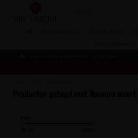
WIJN AANBIEDINGEN
BLEND Wijnfestival
The
Relatiegeschenken
Gratis verzending vanaf €99 incl. Track & Trace
Home
/
Tags
/
flavours weert
Producten getagd met flavours weert
Prijs
Min: €
0
Max: €
5