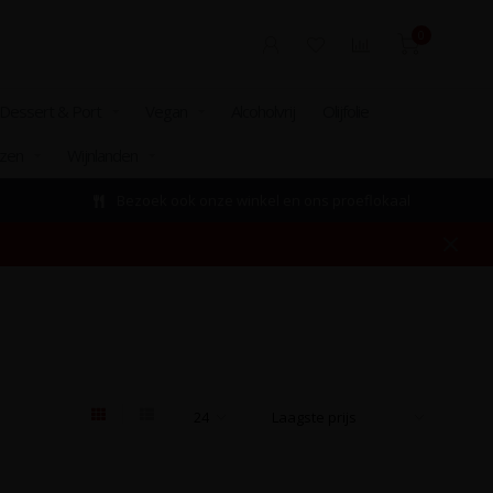
0
Dessert & Port
Vegan
Alcoholvrij
Olijfolie
izen
Wijnlanden
Bezoek ook onze winkel en ons proeflokaal