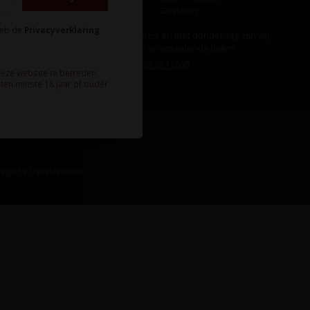
Zondag
Gesloten
heb de
Privacyverklaring
Ook op maandag tot en met donderdag zijn wij
aanwezig, echter op wisselende tijden.
Bel ons gerust:
073-5511600
.
deze website te betreden.
ten minste 18 jaar of ouder
sign
by
Dyvelopment