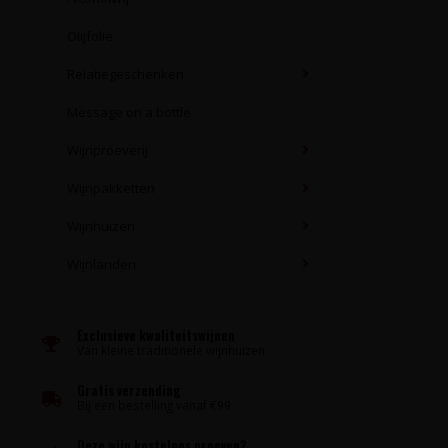
Olijfolie
Relatiegeschenken
Message on a bottle
Wijnproeverij
Wijnpakketten
Wijnhuizen
Wijnlanden
Exclusieve kwaliteitswijnen
Van kleine traditionele wijnhuizen
Gratis verzending
Bij een bestelling vanaf €99
Deze wijn kosteloos proeven?