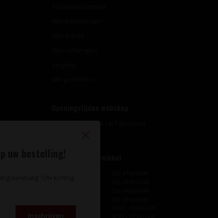
Account informatie
Mijn bestellingen
Mijn tickets
Mijn verlanglijst
Vergelijk
Alle producten
Openingstijden webshop
Onze webshop is 24/7 geopend.
p uw bestelling!
Openingstijden winkel
Maandag
Op afspraak
vang eenmalig 10% korting
Dinsdag
Op afspraak
Woensdag
Op afspraak
Donderdag
Op afspraak
Vrijdag
9:30 - 18:00 uur
Inschrijven
Zaterdag
9:30 - 17:00 uur