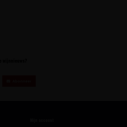
te wijnnieuws?
Abonneer
Mijn account