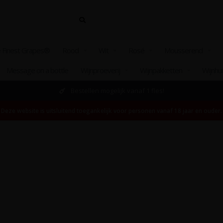
 Finest Grapes®
Rood
Wit
Rosé
Mousserend
Message on a bottle
Wijnproeverij
Wijnpakketten
Wijnhu
Bestellen mogelijk vanaf 1 fles!
Deze website is uitsluitend toegankelijk voor personen vanaf 18 jaar en ouder.