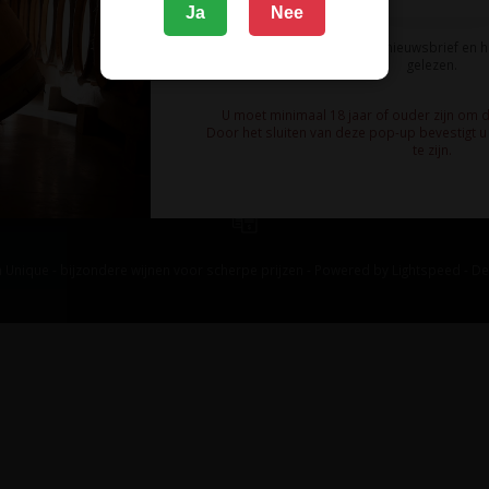
Ja
Nee
Ik meld me aan voor de nieuwsbrief en 
gelezen.
U moet minimaal 18 jaar of ouder zijn om 
Door het sluiten van deze pop-up bevestigt u 
te zijn.
 Unique - bijzondere wijnen voor scherpe prijzen - Powered by
Lightspeed
-
De