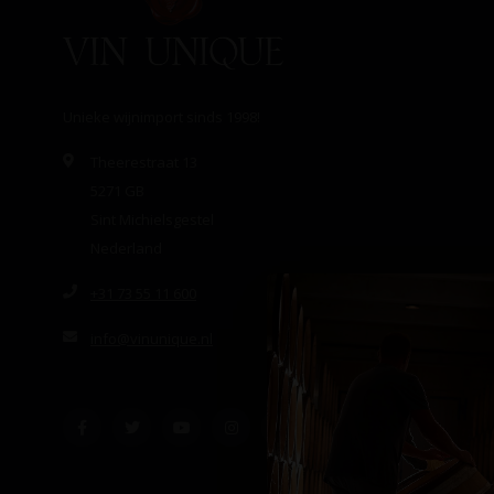
Unieke wijnimport sinds 1998!
Theerestraat 13
5271 GB
Sint Michielsgestel
Nederland
+31 73 55 11 600
info@vinunique.nl