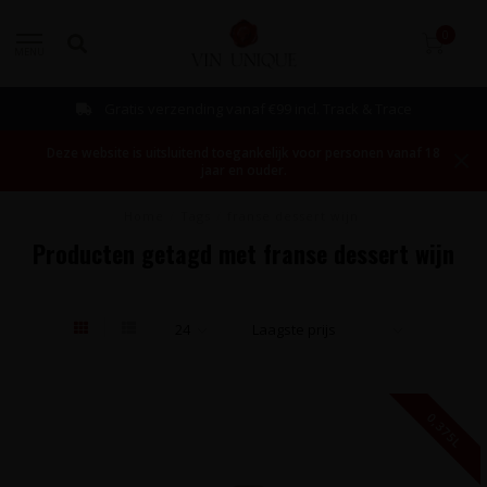
0
MENU
Gratis verzending vanaf €99 incl. Track & Trace
Deze website is uitsluitend toegankelijk voor personen vanaf 18
jaar en ouder.
Home
/
Tags
/
franse dessert wijn
Producten getagd met franse dessert wijn
0,375L