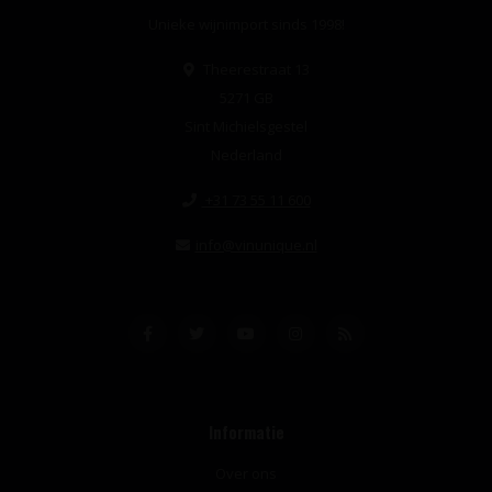
Unieke wijnimport sinds 1998!
Theerestraat 13
5271 GB
Sint Michielsgestel
Nederland
+31 73 55 11 600
info@vinunique.nl
Informatie
Over ons