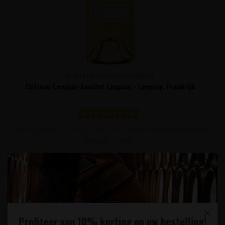
CHÂTEAU LOUPIAC-GAUDIET
Château Loupiac-Gaudiet Loupiac - Loupiac, Frankrijk
Elegante, verfijnde dessertwijn van Sémillon en Sauvignon Blanc
druiven. Gesuik..
19,95
Profiteer van 10% korting op uw bestelling!