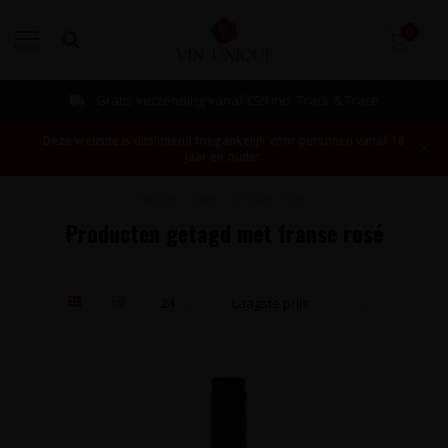
0
MENU
Gratis verzending vanaf €99 incl. Track & Trace
Deze website is uitsluitend toegankelijk voor personen vanaf 18
jaar en ouder.
Home
/
Tags
/
franse rosé
Producten getagd met franse rosé