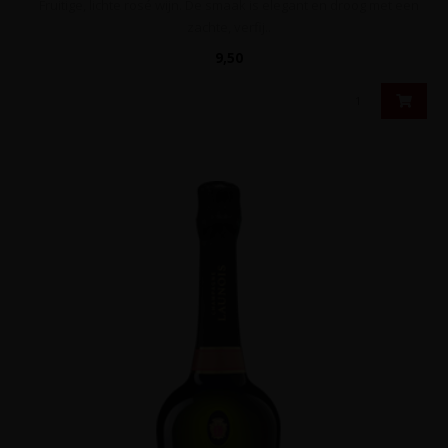
Fruitige, lichte rosé wijn. De smaak is elegant en droog met een
zachte, verfij..
9,50