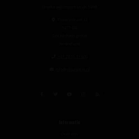
Unieke wijnimport sinds 1998!
Theerestraat 13
5271 GB
Sint Michielsgestel
Nederland
+31 73 55 11 600
info@vinunique.nl
Informatie
Over ons