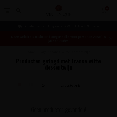
0
MENU
Gratis verzending vanaf €99 incl. Track & Trace
Deze website is uitsluitend toegankelijk voor personen vanaf 18
jaar en ouder.
Home
/
Tags
/
franse witte dessertwijn
Producten getagd met franse witte
dessertwijn
Geen producten gevonden!