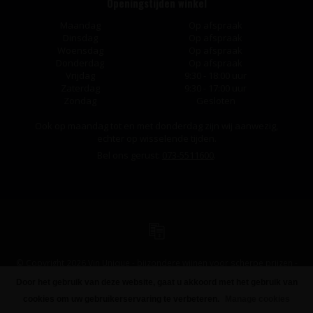
Openingstijden winkel
Maandag
Op afspraak
Dinsdag
Op afspraak
Woensdag
Op afspraak
Donderdag
Op afspraak
Vrijdag
9:30 - 18:00 uur
Zaterdag
9:30 - 17:00 uur
Zondag
Gesloten
Ook op maandag tot en met donderdag zijn wij aanwezig,
echter op wisselende tijden.
Bel ons gerust:
073-5511600
.
© Copyright 2026 Vin Unique - bijzondere wijnen voor scherpe prijzen -
Powered by
Lightspeed
-
Design
by
Dyvelopment
Door het gebruik van deze website, gaat u akkoord met het gebruik van
FILTERS
cookies om uw gebruikerservaring te verbeteren.
Manage cookies