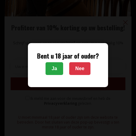
Profiteer van 10% korting op uw bestelling!
Schrijf u in voor onze nieuwsbrief en ontvang eenmalig 10%
korting op uw bestelling.
Bent u 18 jaar of ouder?
Unieke wijnimport sinds 1998!
Ja
Nee
Theerestraat 13
Inschrijven
5271 GB
Sint Michielsgestel
Ik meld me aan voor de nieuwsbrief en heb de
Nederland
Privacyverklaring
gelezen.
+31 73 55 11 600
U moet minimaal 18 jaar of ouder zijn om deze website te
betreden. Door het sluiten van deze pop-up bevestigt u ten
minste 18 jaar of ouder te zijn.
info@vinunique.nl