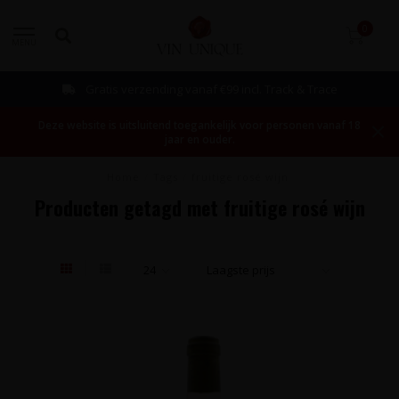
0
MENU
Gratis verzending vanaf €99 incl. Track & Trace
Deze website is uitsluitend toegankelijk voor personen vanaf 18
jaar en ouder.
Home
/
Tags
/
fruitige rosé wijn
Producten getagd met fruitige rosé wijn