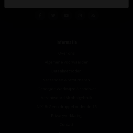
Informatie
Over ons
Algemene voorwaarden
Betaalmethoden
Verzenden & retourneren
Geborgde Werkwijze Alcoholwet
Verantwoord Alcoholgebruik
NIX18: Geen druppel onder de 18
Privacyverklaring
Contact