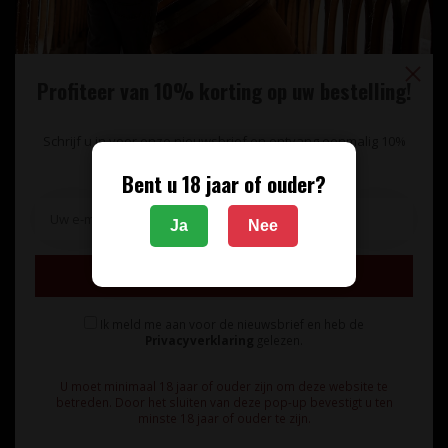
Profiteer van 10% korting op uw bestelling!
Schrijf u in voor onze nieuwsbrief en ontvang eenmalig 10%
korting op uw bestelling.
Bent u 18 jaar of ouder?
Unieke wijnimport sinds 1998!
Ja
Nee
Theerestraat 13
Inschrijven
5271 GB
Sint Michielsgestel
Ik meld me aan voor de nieuwsbrief en heb de
Nederland
Privacyverklaring
gelezen.
+31 73 55 11 600
U moet minimaal 18 jaar of ouder zijn om deze website te
betreden. Door het sluiten van deze pop-up bevestigt u ten
minste 18 jaar of ouder te zijn.
info@vinunique.nl