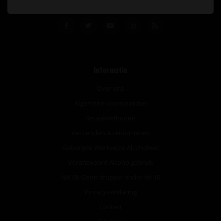
Informatie
Over ons
Algemene voorwaarden
Betaalmethoden
Verzenden & retourneren
Geborgde Werkwijze Alcoholwet
Verantwoord Alcoholgebruik
NIX18: Geen druppel onder de 18
Privacyverklaring
Contact