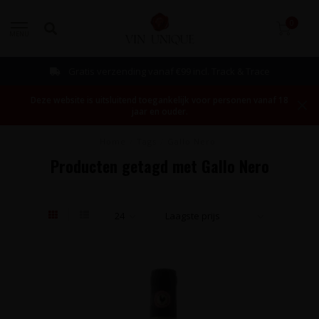
0
MENU
Gratis verzending vanaf €99 incl. Track & Trace
Deze website is uitsluitend toegankelijk voor personen vanaf 18
jaar en ouder.
Home
/
Tags
/
Gallo Nero
Producten getagd met Gallo Nero