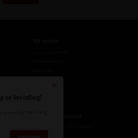
Mijn account
Account informatie
Mijn bestellingen
Mijn tickets
Mijn verlanglijst
Vergelijk
p uw bestelling!
Alle producten
vang eenmalig 10% korting
Openingstijden webshop
Onze webshop is 24/7 geopend.
Inschrijven