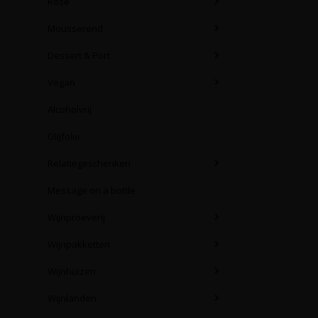
Rosé
Mousserend
Dessert & Port
Vegan
Alcoholvrij
Olijfolie
Relatiegeschenken
Message on a bottle
Wijnproeverij
Wijnpakketten
Wijnhuizen
Wijnlanden