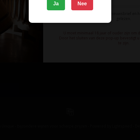
Ja
Nee
Route
Ik meld me aan voor de nieuwsbrief en 
gelezen.
U moet minimaal 18 jaar of ouder zijn om 
Door het sluiten van deze pop-up bevestigt u 
te zijn.
 Unique - bijzondere wijnen voor scherpe prijzen - Powered by
Lightspeed
-
De