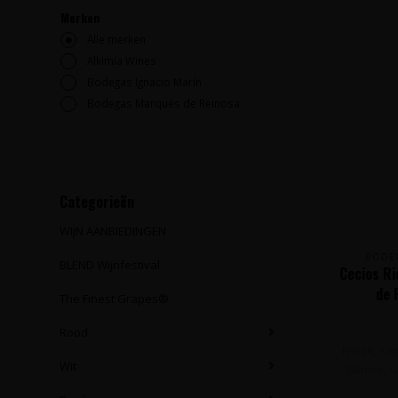
Merken
Alle merken
Alkimia Wines
Bodegas Ignacio Marín
Bodegas Marqués de Reinosa
Categorieën
WIJN AANBIEDINGEN
BODE
BLEND Wijnfestival
Cecios R
de 
The Finest Grapes®
Rood
Frisse, sa
Wit
Blanco, G