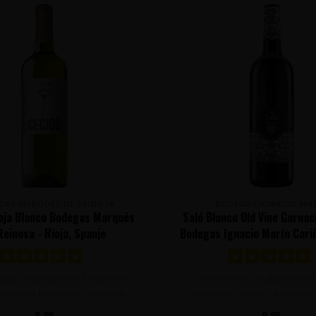
GAS MARQUÉS DE REINOSA
BODEGAS IGNACIO MA
ioja Blanco Bodegas Marqués
Saló Blanco Old Vine Garna
Reinosa - Rioja, Spanje
Bodegas Ignacio Marín Cariñ
Cariñena, Spanje
ppige witte wijn van Tempranillo
Aromatische, fruitige witte 
arnacha Blanca en Viura drui..
uitsluitend Garnacha druiven
hout..
8,95
9,95