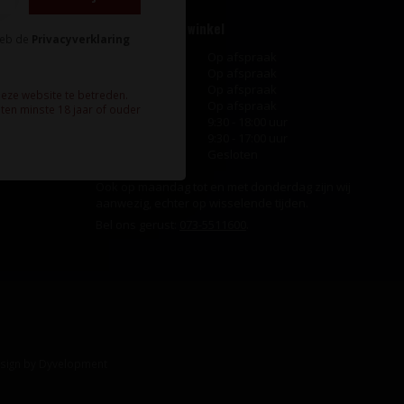
Openingstijden winkel
heb de
Privacyverklaring
Maandag
Op afspraak
Dinsdag
Op afspraak
Woensdag
Op afspraak
deze website te betreden.
Donderdag
Op afspraak
ten minste 18 jaar of ouder
Vrijdag
9:30 - 18:00 uur
Zaterdag
9:30 - 17:00 uur
Zondag
Gesloten
Ook op maandag tot en met donderdag zijn wij
aanwezig, echter op wisselende tijden.
Bel ons gerust:
073-5511600
.
sign
by
Dyvelopment