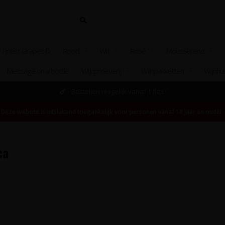
 Finest Grapes®
Rood
Wit
Rosé
Mousserend
Message on a bottle
Wijnproeverij
Wijnpakketten
Wijnhu
Bestellen mogelijk vanaf 1 fles!
Deze website is uitsluitend toegankelijk voor personen vanaf 18 jaar en ouder.
ca