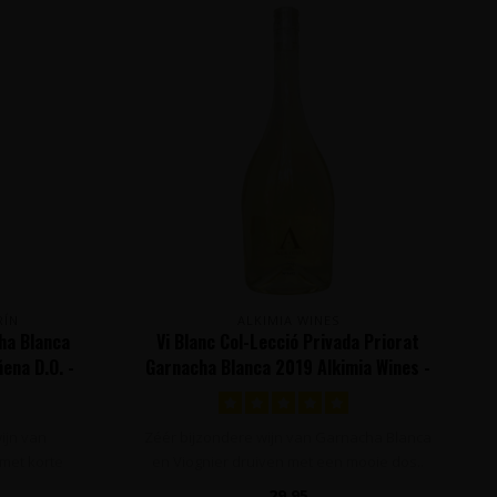
RÍN
ALKIMIA WINES
cha Blanca
Vi Blanc Col-Lecció Privada Priorat
ena D.O. -
Garnacha Blanca 2019 Alkimia Wines -
Priorat, Spanje
wijn van
Zéér bijzondere wijn van Garnacha Blanca
 met korte
en Viognier druiven met een mooie dos..
29,95