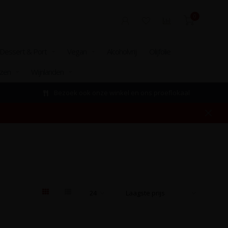
0
Dessert & Port
Vegan
Alcoholvrij
Olijfolie
izen
Wijnlanden
Bezoek ook onze winkel en ons proeflokaal