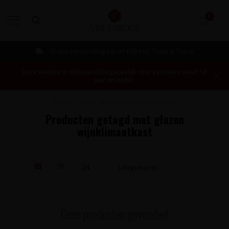
0
MENU
Gratis verzending vanaf €99 incl. Track & Trace
Deze website is uitsluitend toegankelijk voor personen vanaf 18
jaar en ouder.
Home
/
Tags
/
glazen wijnklimaatkast
Producten getagd met glazen
wijnklimaatkast
Geen producten gevonden!