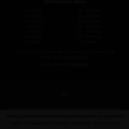
Openingstijden winkel
Maandag
Op afspraak
Dinsdag
Op afspraak
Woensdag
Op afspraak
Donderdag
Op afspraak
Vrijdag
9:30 - 18:00 uur
Zaterdag
9:30 - 17:00 uur
Zondag
Gesloten
Ook op maandag tot en met donderdag zijn wij aanwezig,
echter op wisselende tijden.
Bel ons gerust:
073-5511600
.
© Copyright 2026 Vin Unique - bijzondere wijnen voor scherpe prijzen -
Powered by
Lightspeed
-
Design
by
Dyvelopment
Door het gebruik van deze website, gaat u akkoord met het gebruik van
FILTERS
cookies om uw gebruikerservaring te verbeteren.
Manage cookies