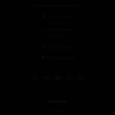
Unieke wijnimport sinds 1998!
Theerestraat 13
5271 GB
Sint Michielsgestel
Nederland
+31 73 55 11 600
info@vinunique.nl
Informatie
Over ons