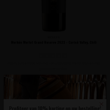
MERKÉN
Merkén Merlot Grand Reserve 2023 - Curicó Valley, Chili
Intens purperrode wijn met van uitsluitend Merlot druiven met
geconcentreerd do..
16,95
Profiteer van 10% korting op uw bestelling!