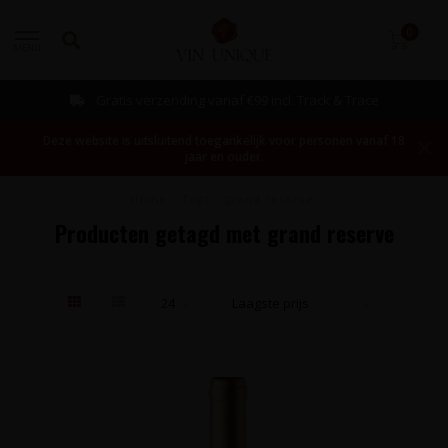
0
MENU
Gratis verzending vanaf €99 incl. Track & Trace
Deze website is uitsluitend toegankelijk voor personen vanaf 18
jaar en ouder.
Home
/
Tags
/
grand reserve
Producten getagd met grand reserve