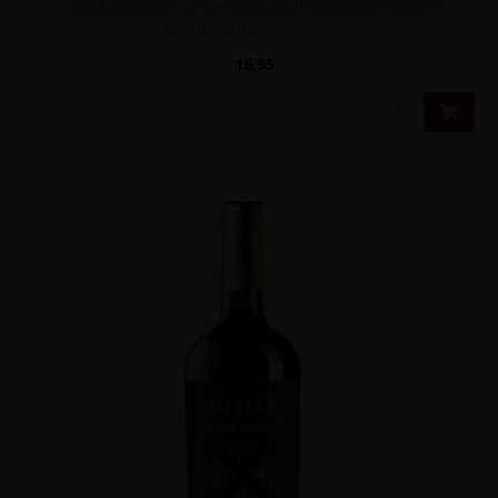
Donkerpaarse wijn van uitsluitend Carménère druiven
boordevol intens rijp, don..
16,95