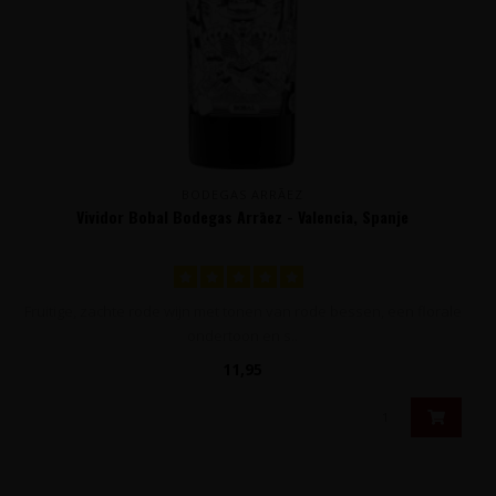
BODEGAS ARRĀEZ
Vividor Bobal Bodegas Arrāez - Valencia, Spanje
Fruitige, zachte rode wijn met tonen van rode bessen, een florale
ondertoon en s..
11,95