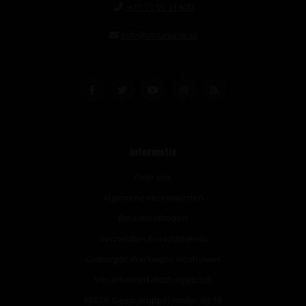
+31 73 55 11 600
info@vinunique.nl
Informatie
Over ons
Algemene voorwaarden
Betaalmethoden
Verzenden & retourneren
Geborgde Werkwijze Alcoholwet
Verantwoord Alcoholgebruik
NIX18: Geen druppel onder de 18