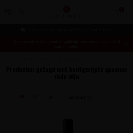
0
MENU
Gratis verzending vanaf €99 incl. Track & Trace
Deze website is uitsluitend toegankelijk voor personen vanaf 18
jaar en ouder.
Home
/
Tags
/
houtgerijpte spaanse rode wijn
Producten getagd met houtgerijpte spaanse
rode wijn