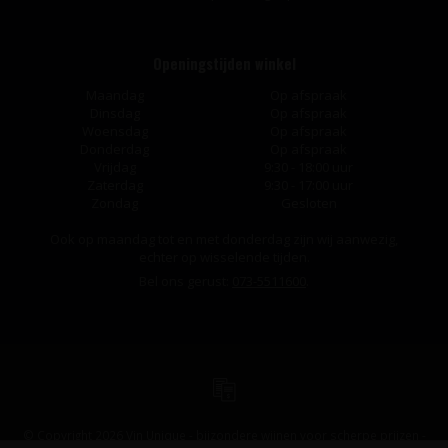
Openingstijden winkel
Maandag
Op afspraak
Dinsdag
Op afspraak
Woensdag
Op afspraak
Donderdag
Op afspraak
Vrijdag
9:30 - 18:00 uur
Zaterdag
9:30 - 17:00 uur
Zondag
Gesloten
Ook op maandag tot en met donderdag zijn wij aanwezig,
echter op wisselende tijden.
Bel ons gerust:
073-5511600
.
© Copyright 2026 Vin Unique - bijzondere wijnen voor scherpe prijzen -