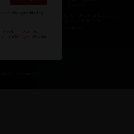
Zondag
Gesloten
heb de
Privacyverklaring
Ook op maandag tot en met donderdag zijn wij
aanwezig, echter op wisselende tijden.
Bel ons gerust:
073-5511600
.
deze website te betreden.
ten minste 18 jaar of ouder
sign
by
Dyvelopment