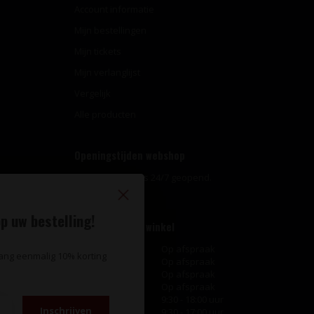
Account informatie
Mijn bestellingen
Mijn tickets
Mijn verlanglijst
Vergelijk
Alle producten
Openingstijden webshop
Onze webshop is 24/7 geopend.
p uw bestelling!
Openingstijden winkel
Maandag
Op afspraak
vang eenmalig 10% korting
Dinsdag
Op afspraak
Woensdag
Op afspraak
Donderdag
Op afspraak
Vrijdag
9:30 - 18:00 uur
Inschrijven
Zaterdag
9:30 - 17:00 uur