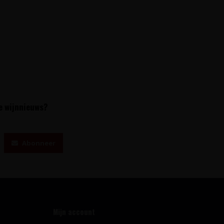
te wijnnieuws?
Abonneer
Mijn account