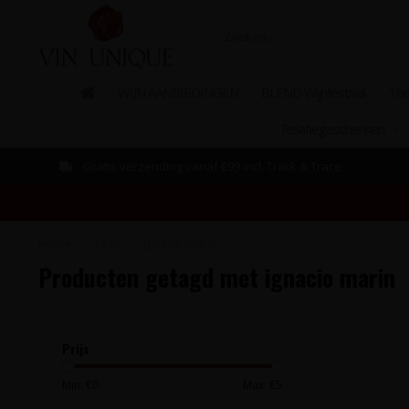
WIJN AANBIEDINGEN
BLEND Wijnfestival
The
Relatiegeschenken
Gratis verzending vanaf €99 incl. Track & Trace
Home
/
Tags
/
ignacio marin
Producten getagd met ignacio marin
Prijs
Min: €
0
Max: €
5