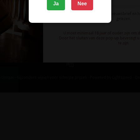
Ja
Nee
Ik meld me aan voor de nieuwsbrief en 
gelezen.
U moet minimaal 18 jaar of ouder zijn om 
Door het sluiten van deze pop-up bevestigt u 
te zijn.
 Unique - bijzondere wijnen voor scherpe prijzen - Powered by
Lightspeed
-
De