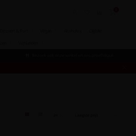
0
Dessert & Port
Vegan
Alcoholvrij
Olijfolie
izen
Wijnlanden
Bezoek ook onze winkel en ons proeflokaal