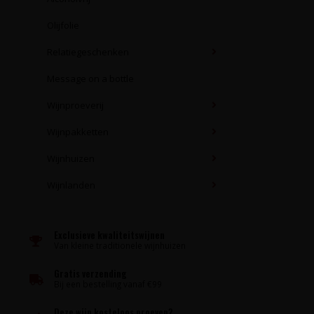
Olijfolie
Relatiegeschenken
Message on a bottle
Wijnproeverij
Wijnpakketten
Wijnhuizen
Wijnlanden
Exclusieve kwaliteitswijnen
Van kleine traditionele wijnhuizen
Gratis verzending
Bij een bestelling vanaf €99
Deze wijn kosteloos proeven?