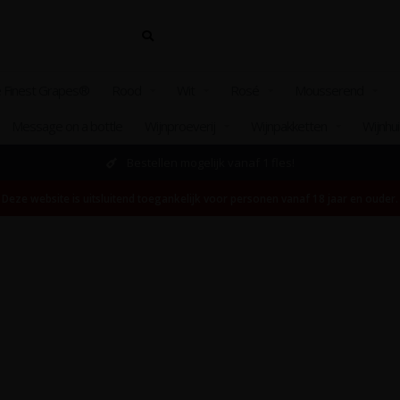
 Finest Grapes®
Rood
Wit
Rosé
Mousserend
Message on a bottle
Wijnproeverij
Wijnpakketten
Wijnhu
Bestellen mogelijk vanaf 1 fles!
Deze website is uitsluitend toegankelijk voor personen vanaf 18 jaar en ouder.