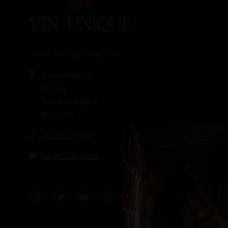
Unieke wijnimport sinds 1998!
Theerestraat 13
5271 GB
Sint Michielsgestel
Nederland
+31 73 55 11 600
info@vinunique.nl