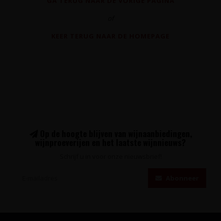
GA TERUG NAAR DE VORIGE PAGINA
of
KEER TERUG NAAR DE HOMEPAGE
Op de hoogte blijven van wijnaanbiedingen,
wijnproeverijen en het laatste wijnnieuws?
Schrijf u in voor onze nieuwsbrief!
Abonneer