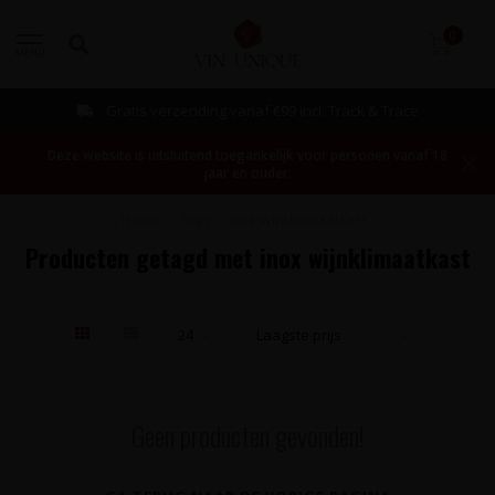
0
MENU
Gratis verzending vanaf €99 incl. Track & Trace
Deze website is uitsluitend toegankelijk voor personen vanaf 18
jaar en ouder.
Home
/
Tags
/
inox wijnklimaatkast
Producten getagd met inox wijnklimaatkast
Geen producten gevonden!