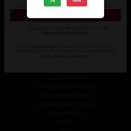
Ja
Nee
Inschrijven
Ik meld me aan voor de nieuwsbrief en heb de
Privacyverklaring
gelezen.
Informatie
U moet minimaal 18 jaar of ouder zijn om deze website te
betreden. Door het sluiten van deze pop-up bevestigt u ten
Over ons
minste 18 jaar of ouder te zijn.
Algemene voorwaarden
Betaalmethoden
Verzenden & retourneren
Geborgde Werkwijze Alcoholwet
Verantwoord Alcoholgebruik
NIX18: Geen druppel onder de 18
Privacyverklaring
Contact
Sitemap