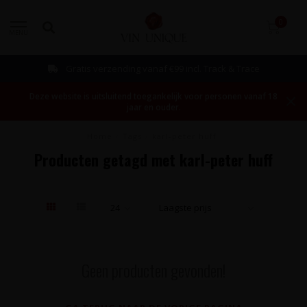
0
MENU
Gratis verzending vanaf €99 incl. Track & Trace
Deze website is uitsluitend toegankelijk voor personen vanaf 18
jaar en ouder.
Home
/
Tags
/
karl-peter huff
Producten getagd met karl-peter huff
Geen producten gevonden!