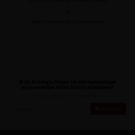
GA TERUG NAAR DE VORIGE PAGINA
of
KEER TERUG NAAR DE HOMEPAGE
Op de hoogte blijven van wijnaanbiedingen,
wijnproeverijen en het laatste wijnnieuws?
Schrijf u in voor onze nieuwsbrief!
Abonneer