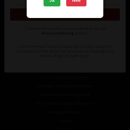
Ja
Nee
Inschrijven
Ik meld me aan voor de nieuwsbrief en heb de
Privacyverklaring
gelezen.
Informatie
U moet minimaal 18 jaar of ouder zijn om deze website te
Over ons
betreden. Door het sluiten van deze pop-up bevestigt u ten
minste 18 jaar of ouder te zijn.
Algemene voorwaarden
Betaalmethoden
Verzenden & retourneren
Geborgde Werkwijze Alcoholwet
Verantwoord Alcoholgebruik
NIX18: Geen druppel onder de 18
Privacyverklaring
Contact
Sitemap