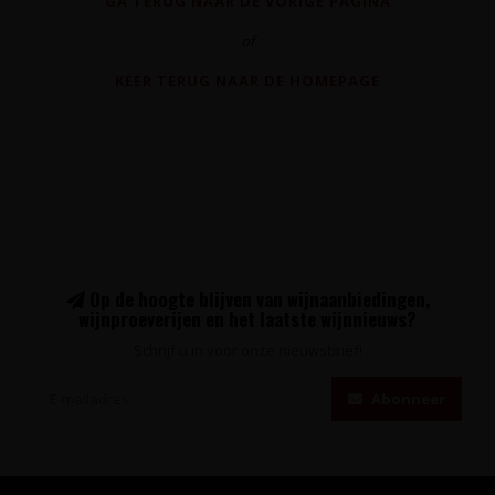
GA TERUG NAAR DE VORIGE PAGINA
of
KEER TERUG NAAR DE HOMEPAGE
Op de hoogte blijven van wijnaanbiedingen,
wijnproeverijen en het laatste wijnnieuws?
Schrijf u in voor onze nieuwsbrief!
Abonneer