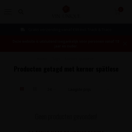
0
MENU
Gratis verzending vanaf €99 incl. Track & Trace
Deze website is uitsluitend toegankelijk voor personen vanaf 18
jaar en ouder.
Home
/
Tags
/
kerner spätlese
Producten getagd met kerner spätlese
Geen producten gevonden!