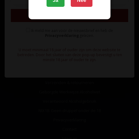
Ja
Nee
Inschrijven
Ik meld me aan voor de nieuwsbrief en heb de
Privacyverklaring
gelezen.
Informatie
U moet minimaal 18 jaar of ouder zijn om deze website te
Over ons
betreden. Door het sluiten van deze pop-up bevestigt u ten
minste 18 jaar of ouder te zijn.
Algemene voorwaarden
Betaalmethoden
Verzenden & retourneren
Geborgde Werkwijze Alcoholwet
Verantwoord Alcoholgebruik
NIX18: Geen druppel onder de 18
Privacyverklaring
Contact
Sitemap