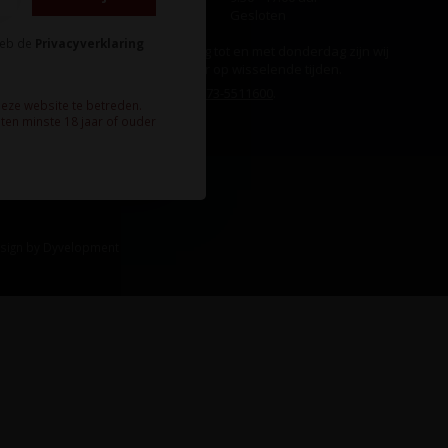
Zondag
Gesloten
heb de
Privacyverklaring
Ook op maandag tot en met donderdag zijn wij
aanwezig, echter op wisselende tijden.
Bel ons gerust:
073-5511600
.
deze website te betreden.
ten minste 18 jaar of ouder
sign
by
Dyvelopment