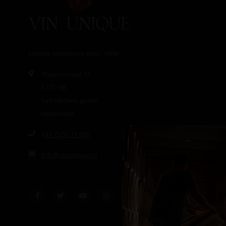
Unieke wijnimport sinds 1998!
Theerestraat 13
5271 GB
Sint Michielsgestel
Nederland
+31 73 55 11 600
info@vinunique.nl