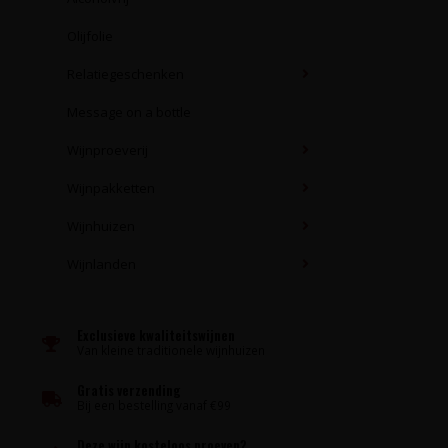
Olijfolie
Relatiegeschenken
Message on a bottle
Wijnproeverij
Wijnpakketten
Wijnhuizen
Wijnlanden
Exclusieve kwaliteitswijnen
Van kleine traditionele wijnhuizen
Gratis verzending
Bij een bestelling vanaf €99
Deze wijn kosteloos proeven?