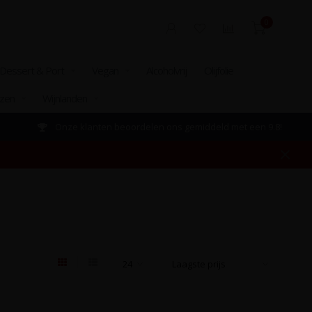
0
Dessert & Port
Vegan
Alcoholvrij
Olijfolie
izen
Wijnlanden
Onze klanten beoordelen ons gemiddeld met een 9.8!