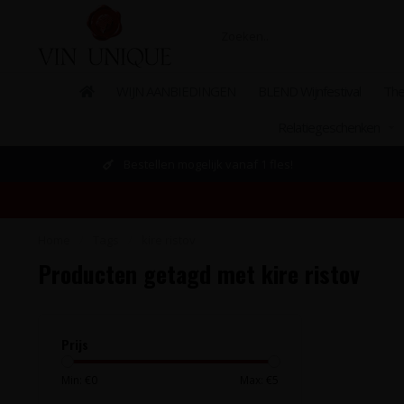
WIJN AANBIEDINGEN
BLEND Wijnfestival
The
Relatiegeschenken
Bestellen mogelijk vanaf 1 fles!
Home
/
Tags
/
kire ristov
Producten getagd met kire ristov
Prijs
Min: €
0
Max: €
5