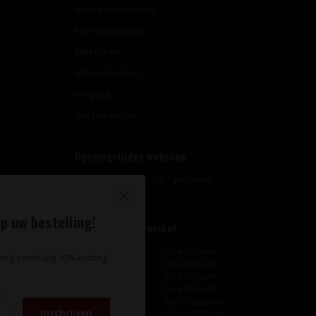
Account informatie
Mijn bestellingen
Mijn tickets
Mijn verlanglijst
Vergelijk
Alle producten
Openingstijden webshop
Onze webshop is 24/7 geopend.
p uw bestelling!
Openingstijden winkel
Maandag
Op afspraak
vang eenmalig 10% korting
Dinsdag
Op afspraak
Woensdag
Op afspraak
Donderdag
Op afspraak
Vrijdag
9:30 - 18:00 uur
Inschrijven
Zaterdag
9:30 - 17:00 uur