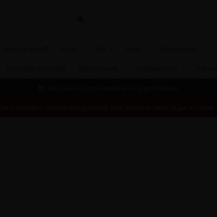
 Finest Grapes®
Rood
Wit
Rosé
Mousserend
Message on a bottle
Wijnproeverij
Wijnpakketten
Wijnhu
Bezoek ook onze winkel en ons proeflokaal
Deze website is uitsluitend toegankelijk voor personen vanaf 18 jaar en ouder.