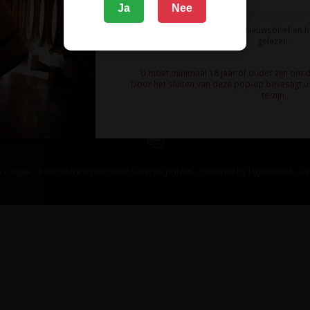
Ja
Nee
Ik meld me aan voor de nieuwsbrief en 
gelezen.
U moet minimaal 18 jaar of ouder zijn om 
Door het sluiten van deze pop-up bevestigt u 
te zijn.
 Unique - bijzondere wijnen voor scherpe prijzen - Powered by
Lightspeed
-
De