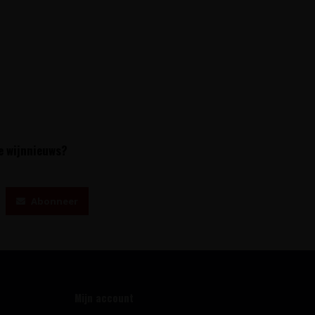
te wijnnieuws?
Abonneer
Mijn account